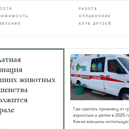
ОСТИ
РАБОТА
ВИЖИМОСТЬ
СПРАВОЧНИК
ЯВЛЕНИЯ
КЛУБ ДРУЗЕЙ
латная
инация
шних животных
шенства
олжится
рале
Где сделать прививку от г
взрослым и детям в 2025 г
Какие вакцины использую