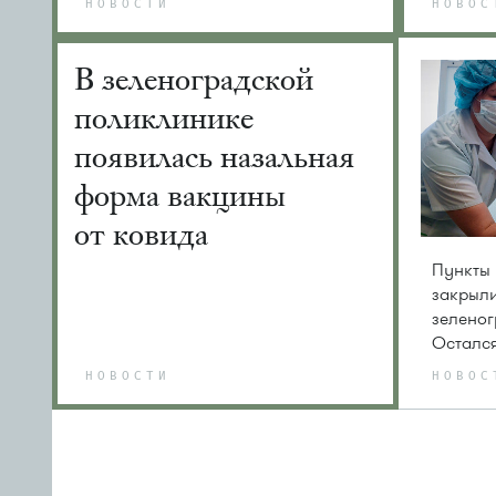
НОВОСТИ
НОВОС
В зеленоградской
поликлинике
появилась назальная
форма вакцины
от ковида
Пункты 
закрыли
зеленог
Остался
НОВОСТИ
НОВОС