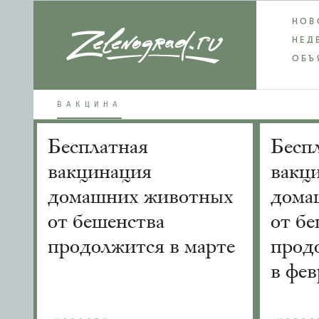
НОВ
НЕД
ОБЪ
ВАКЦИНА
Бесплатная
Бесп
вакцинация
вакц
домашних животных
дома
от бешенства
от бе
продолжится в марте
прод
в фев