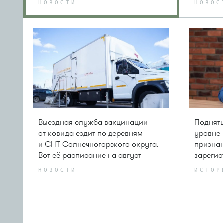
НОВОСТИ
НОВОС
Выездная служба вакцинации
Поднят
от ковида ездит по деревням
уровне 
и СНТ Солнечногорского округа.
призна
Вот её расписание на август
зарегис
НОВОСТИ
ИСТОР