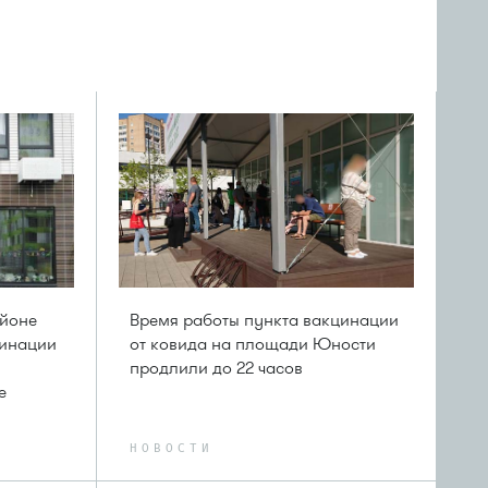
айоне
Время работы пункта вакцинации
минации
от ковида на площади Юности
продлили до 22 часов
е
НОВОСТИ