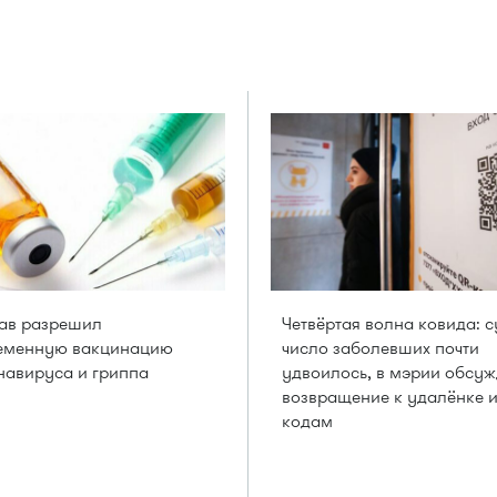
ав разрешил
Четвёртая волна ковида: с
еменную вакцинацию
число заболевших почти
навируса и гриппа
удвоилось, в мэрии обсу
возвращение к удалёнке 
кодам