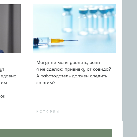
Могут ли меня уволить, если
ут
я не сделаю прививку от ковида?
недавно
А работодатель должен следить
жим
за этим?
сок
ИСТОРИИ