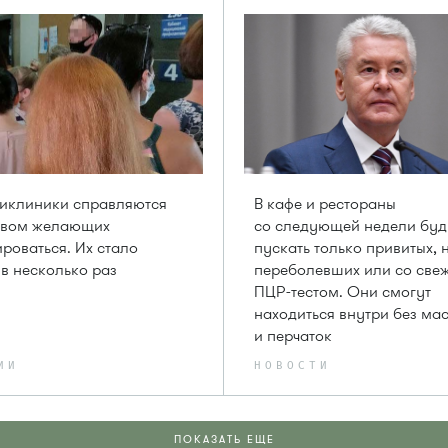
иклиники справляются
В кафе и рестораны
ывом желающих
со следующей недели буд
роваться. Их стало
пускать только привитых, 
в несколько раз
переболевших или со све
ПЦР-тестом. Они смогут
находиться внутри без ма
и перчаток
ИИ
НОВОСТИ
ПОКАЗАТЬ ЕЩЕ