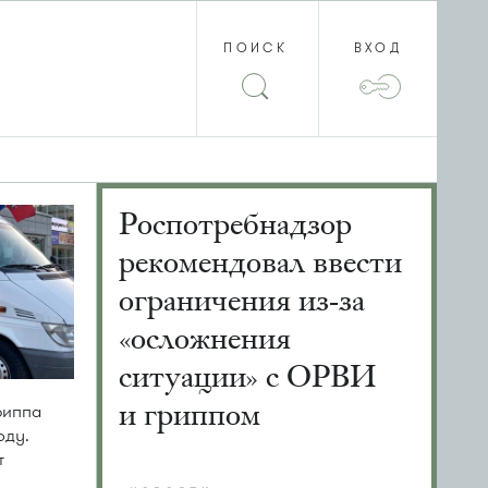
ПОИСК
ВХОД
Роспотребнадзор
рекомендовал ввести
ограничения из-за
«осложнения
ситуации» с ОРВИ
и гриппом
риппа
оду.
т