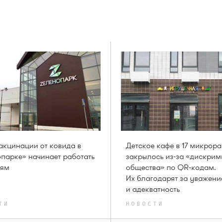
акцинации от ковида в
Детское кафе в 17 микрор
парке» начинает работать
закрылось из-за «дискри
ням
общества» по QR-кодам.
Их благодарят за уважени
и адекватность
ТИ
НОВОСТИ