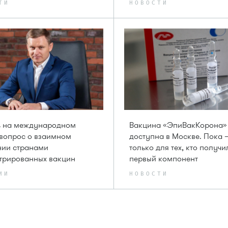
ТИ
НОВОСТИ
ь на международном
Вакцина «ЭпиВакКорона»
вопрос о взаимном
доступна в Москве. Пока
нии странами
только для тех, кто получи
трированных вакцин
первый компонент
ИИ
НОВОСТИ