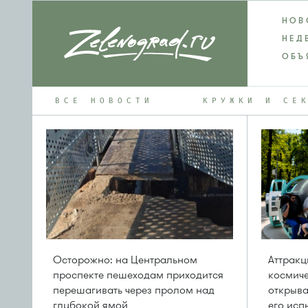
НОВ
НЕД
ОБЪ
ВСЕ НОВОСТИ
КРУЖКИ И СЕ
Осторожно: на Центральном
Аттрак
проспекте пешеходам приходится
космиче
перешагивать через пролом над
открыва
глубокой ямой
его исп