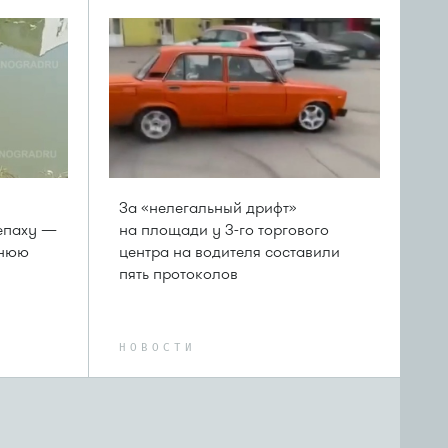
За «нелегальный дрифт»
епаху —
на площади у 3-го торгового
шнюю
центра на водителя составили
пять протоколов
НОВОСТИ