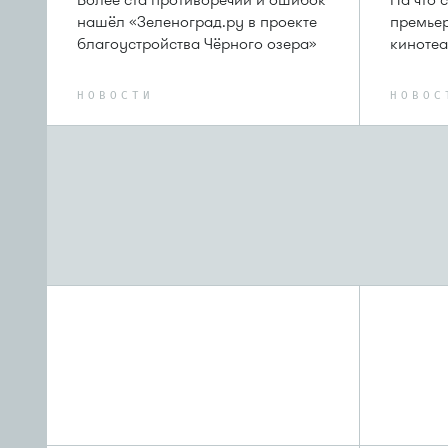
Более ста противоречий и ошибок
На что 
нашёл «Зеленоград.ру в проекте
премьер
благоустройства Чёрного озера»
кинотеа
НОВОСТИ
НОВОС