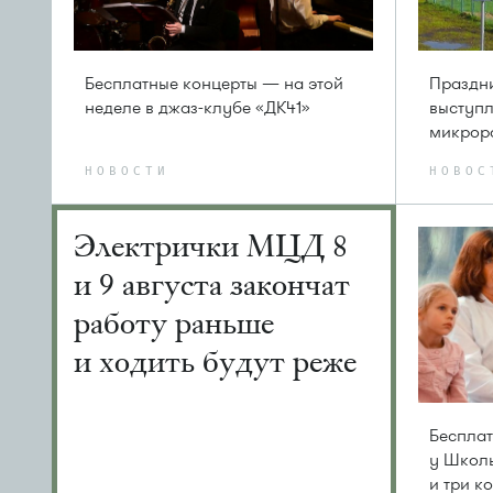
Бесплатные концерты — на этой
Праздни
неделе в джаз-клубе «ДК41»
выступл
микрор
НОВОСТИ
НОВОС
Электрички МЦД 8
и 9 августа закончат
работу раньше
и ходить будут реже
Беспла
у Школь
и три 