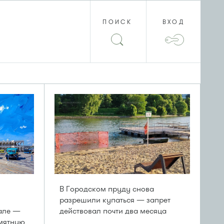
ПОИСК
ВХОД
В Городском пруду снова
разрешили купаться — запрет
але —
действовал почти два месяца
амятную