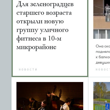
Для зеленоградцев
старшего возраста
открыли новую
группу уличного
фитнеса в 10-м
микрорайоне
Она ска
поднялс
к балко
девушк
НОВОСТИ
НОВОС