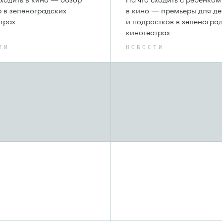
сходить в кино — обзор
На что сходить с ребенком
 в зеленоградских
в кино — премьеры для де
трах
и подростков в зеленогра
кинотеатрах
ТИ
НОВОСТИ