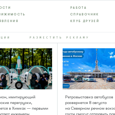
ОСТИ
РАБОТА
ВИЖИМОСТЬ
СПРАВОЧНИК
ЯВЛЕНИЯ
КЛУБ ДРУЗЕЙ
КЦИИ
РАЗМЕСТИТЬ РЕКЛАМУ
цион, имитирующий
Ретровыставка автобусов
ские перегрузки,
развернется 8 августа
ется в Химках — первыми
на Северном речном вокз
ытают инженеры
гости смогут отправить п