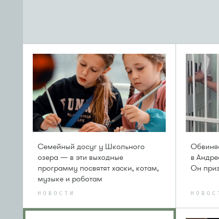
Семейный досуг у Школьного
Обвиняе
озера — в эти выходные
в Андре
программу посвятят хаски, котам,
Он приз
музыке и роботам
НОВОСТИ
НОВОС