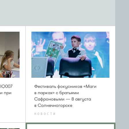
 IQ007
Фестиваль фокусников «Маги
и при
в парках» с братьями
Сафроновыми — 8 августа
в Солнечногорске
НОВОСТИ