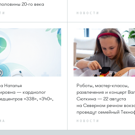
половины 20-го века
ТИ
НОВОСТИ
а Наталья
Роботы, мастер-классы,
ировна — кардиолог
развлечения и концерт Ва
медцентров «338», «340»,
Сюткина — 22 августа
на Северном речном вокз
проведут семейный Техно
МА
НОВОСТИ