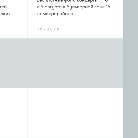
Бесплатные фолк-концерты — 8
тей
и 9 августа в бульварной зоне 16-
дских
го микрорайона
НОВОСТИ