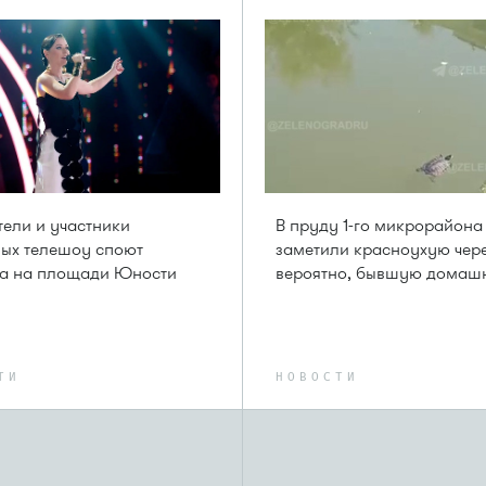
ели и участники
В пруду 1-го микрорайона
ых телешоу споют
заметили красноухую чер
та на площади Юности
вероятно, бывшую дома
ТИ
НОВОСТИ