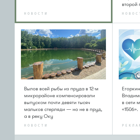
второй 
НОВОСТИ
НОВОС
Вылов всей рыбы из пруда в 12-м
Егоркин
микрорайоне компенсировали
Владим
выпуском почти девяти тысяч
в сети 
мальков стерляди — но не в пруд,
«1506».
а в реку Оку
НОВОСТИ
РЕКЛА