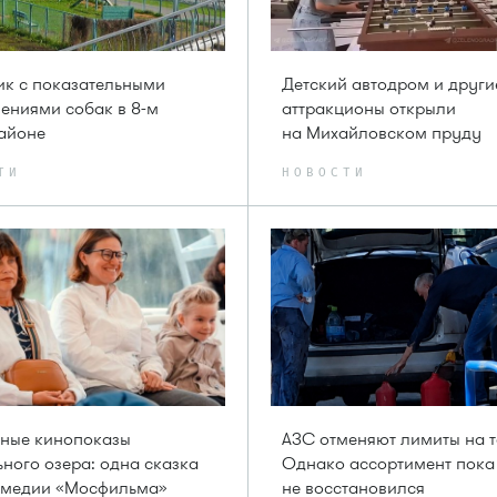
к с показательными
Детский автодром и други
ениями собак в 8-м
аттракционы открыли
айоне
на Михайловском пруду
ТИ
НОВОСТИ
тные кинопоказы
АЗС отменяют лимиты на т
ного озера: одна сказка
Однако ассортимент пока
комедии «Мосфильма»
не восстановился