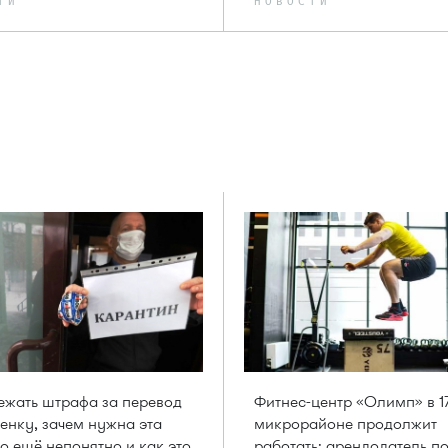
ТИ
НОВОСТИ
ежать штрафа за перевод
Фитнес-центр «Олимп» в 1
енку, зачем нужна эта
микрорайоне продолжит
то ещё непонятно и как это
работать: арендодатель п