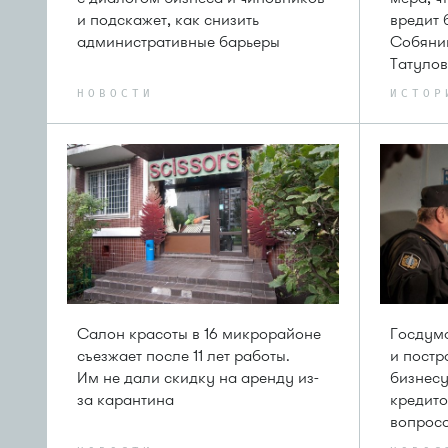
и подскажет, как снизить
вредит 
административные барьеры
Собяни
Татуло
НОВОСТИ
ИСТОР
Салон красоты в 16 микрорайоне
Госдум
съезжает после 11 лет работы.
и постр
Им не дали скидку на аренду из-
бизнесу
за карантина
кредито
вопрос