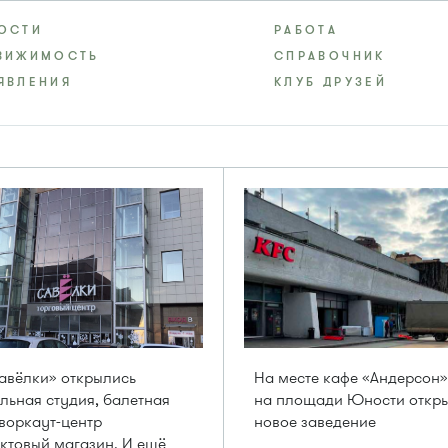
ОСТИ
РАБОТА
ВИЖИМОСТЬ
СПРАВОЧНИК
ЯВЛЕНИЯ
КЛУБ ДРУЗЕЙ
авёлки» открылись
На месте кафе «Андерсон»
льная студия, балетная
на площади Юности откры
воркаут-центр
новое заведение
ктовый магазин. И ещё