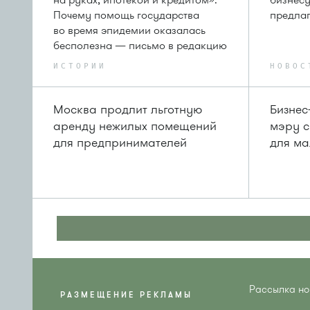
на руках, ипотекой и кредитом».
бизнесу
Почему помощь государства
предлаг
во время эпидемии оказалась
бесполезна — письмо в редакцию
ИСТОРИИ
НОВОС
Москва продлит льготную
Бизнес
аренду нежилых помещений
мэру с
для предпринимателей
для ма
Рассылка но
РАЗМЕЩЕНИЕ РЕКЛАМЫ