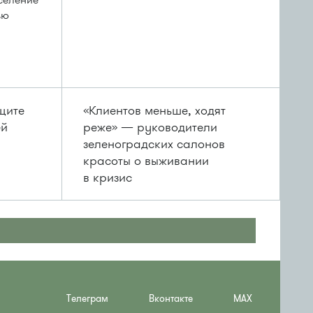
ыселение
ью
щите
«Клиентов меньше, ходят
ей
реже» — руководители
зеленоградских салонов
красоты о выживании
в кризис
Телеграм
Вконтакте
MAX