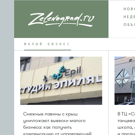
НОВ
НЕД
ОБЪ
МАЛЫЙ БИЗНЕС
Снежные лавины с крыш
В ТЦ «С
уничтожают вывески малого
танцева
бизнеса: как получить
школа, 
компенсацию от управляющей
и проду