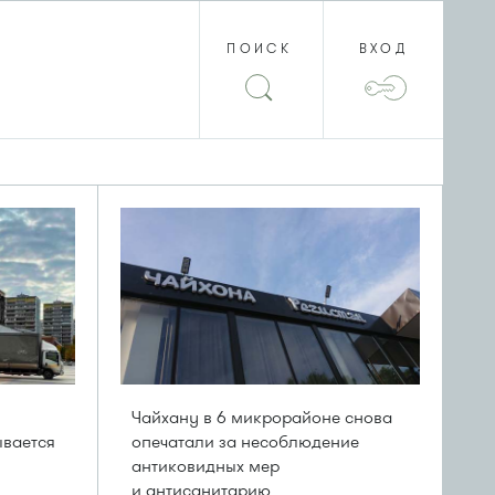
ПОИСК
ВХОД
Чайхану в 6 микрорайоне снова
вается
опечатали за несоблюдение
антиковидных мер
и антисанитарию