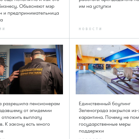
бизнесу. Объясняют мэр
им на уступки
н и предпринимательница
ва
ИИ
НОВОСТИ
а разрешила пенсионерам
Единственный боулинг
адавшему от эпидемии
Зеленограда закрылся из-
 отложить выплату
карантина. Почему не по
в. К закону есть много
государственные меры
ов
поддержки