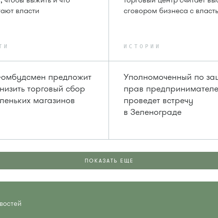
, чтобы выжить и что
торговый центр считает в
ают власти
сговором бизнеса с власт
ТИ
ИСТОРИИ
-омбудсмен предложит
Уполномоченный по за
низить торговый сбор
прав предпринимател
леньких магазинов
проведет встречу
в Зеленограде
ПОКАЗАТЬ ЕЩЕ
востей