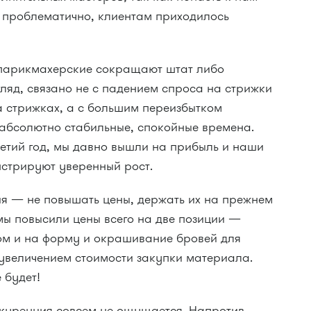
 проблематично, клиентам приходилось
» парикмахерские сокращают штат либо
гляд, связано не с падением спроса на стрижки
а стрижках, а с большим переизбытком
 абсолютно стабильные, спокойные времена.
ретий год, мы давно вышли на прибыль и наши
стрируют уверенный рост.
я — не повышать цены, держать их на прежнем
мы повысили цены всего на две позиции —
ом и на форму и окрашивание бровей для
 увеличением стоимости закупки материала.
 будет!
нкуренция совсем не ощущается. Напротив,