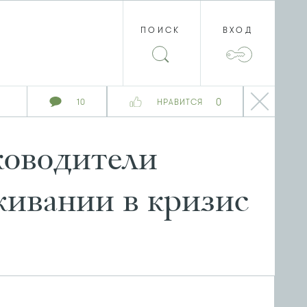
ПОИСК
ВХОД
0
10
НРАВИТСЯ
ководители
живании в кризис