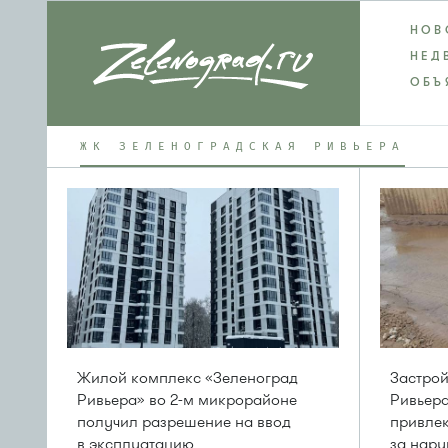
НОВ
НЕД
ОБЪ
ЖК ЗЕЛЕНОГРАДСКАЯ РИВЬЕРА
Жилой комплекс «Зеленоград
Застро
Ривьера» во 2-м микрорайоне
Ривьер
получил разрешение на ввод
привлек
в эксплуатацию
за нару