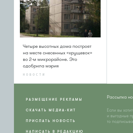
Четыре высотных дома построят
на месте снесенных «хрущевок»
во 2-м микрорайоне. Это
одобрила мэрия
НОВОСТИ
Рассылка но
РАЗМЕЩЕНИЕ РЕКЛАМЫ
Если вы хоти
СКАЧАТЬ МЕДИА-КИТ
и выгодные п
ПРИСЛАТЬ НОВОСТЬ
то подписыва
НАПИСАТЬ В РЕДАКЦИЮ