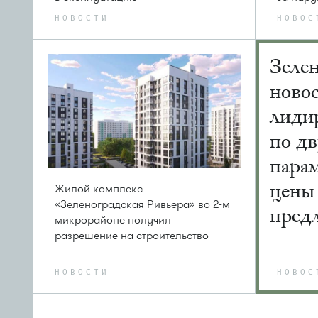
НОВОСТИ
НОВОС
Зеле
ново
лиди
по д
пара
цены
Жилой комплекс
«Зеленоградская Ривьера» во 2-м
пред
микрорайоне получил
разрешение на строительство
НОВОСТИ
НОВОС