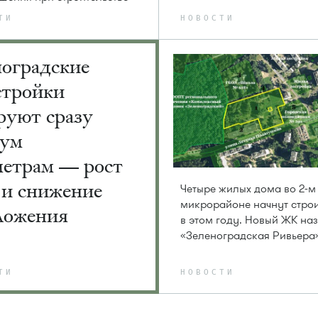
ТИ
НОВОСТИ
ноградские
стройки
руют сразу
вум
метрам — рост
 и снижение
Четыре жилых дома во 2-м
микрорайоне начнут строи
ложения
в этом году. Новый ЖК на
«Зеленоградская Ривьера
ТИ
НОВОСТИ