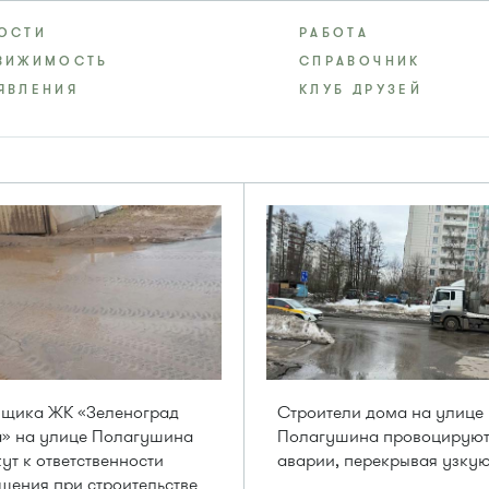
ОСТИ
РАБОТА
ВИЖИМОСТЬ
СПРАВОЧНИК
ЯВЛЕНИЯ
КЛУБ ДРУЗЕЙ
йщика ЖК «Зеленоград
Строители дома на улице
а» на улице Полагушина
Полагушина провоцирую
ут к ответственности
аварии, перекрывая узку
шения при строительстве