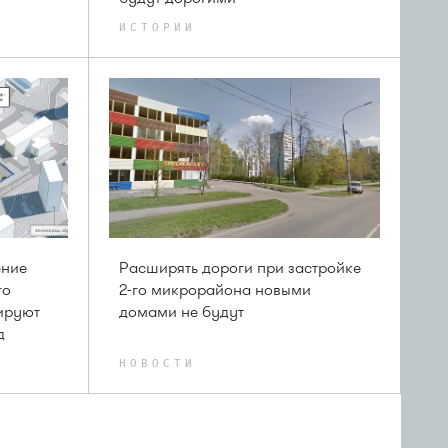
ИСТОРИИ
ение
Расширять дороги при застройке
го
2-го микрорайона новыми
ируют
домами не будут
д
НОВОСТИ