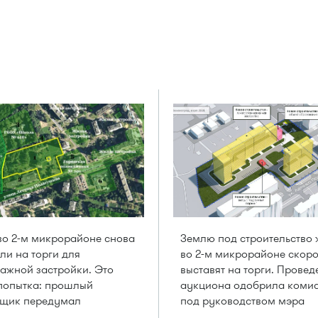
о 2-м микрорайоне снова
Землю под строительство 
ли на торги для
во 2-м микрорайоне скор
ажной застройки. Это
выставят на торги. Провед
попытка: прошлый
аукциона одобрила коми
йщик передумал
под руководством мэра