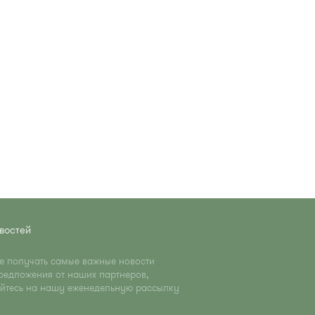
востей
те получать самые важные новости
редложения от наших партнеров,
йтесь на нашу еженедельную рассылку