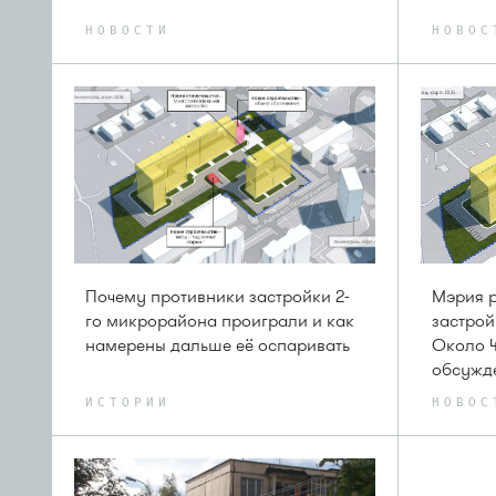
НОВОСТИ
НОВОС
Почему противники застройки 2-
Мэрия р
го микрорайона проиграли и как
застрой
намерены дальше её оспаривать
Около 
обсужде
ИСТОРИИ
НОВОС