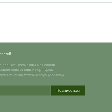
востей
те получать самые важные новости
редложения от наших партнеров,
йтесь на нашу еженедельную рассылку
Подписаться