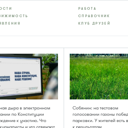
ОСТИ
РАБОТА
ВИЖИМОСТЬ
СПРАВОЧНИК
ЯВЛЕНИЯ
КЛУБ ДРУЗЕЙ
ая дыра в электронном
Собянин: на тестовом
ании по Конституции
голосовании газоны побе
ждение к участию. Что
парковки. У жителей есть
урналисты и что отвечают
к результатам