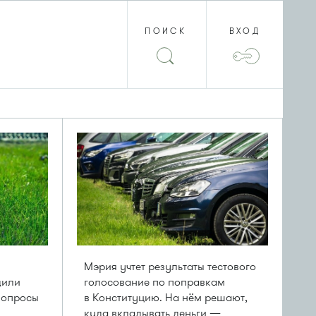
ПОИСК
ВХОД
Мэрия учтет результаты тестового
дили
голосование по поправкам
 вопросы
в Конституцию. На нём решают,
куда вкладывать деньги —