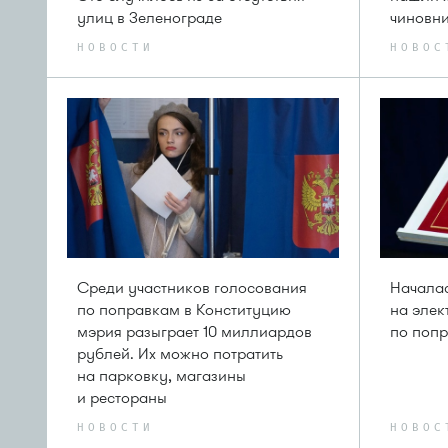
улиц в Зеленограде
чиновн
НОВОСТИ
НОВОС
Среди участников голосования
Началас
по поправкам в Конституцию
на элек
мэрия разыграет 10 миллиардов
по попр
рублей. Их можно потратить
на парковку, магазины
и рестораны
НОВОСТИ
НОВОС