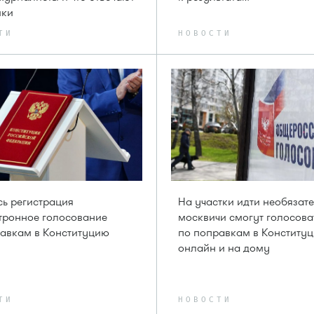
ики
ТИ
НОВОСТИ
ь регистрация
На участки идти необязате
тронное голосование
москвичи смогут голосова
авкам в Конституцию
по поправкам в Конститу
онлайн и на дому
ТИ
НОВОСТИ