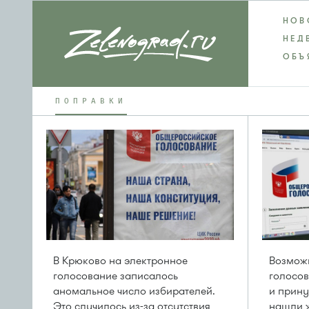
НОВ
НЕД
ОБЪ
ПОПРАВКИ
В Крюково на электронное
Возможн
голосование записалось
голосов
аномальное число избирателей.
и прину
Это случилось из-за отсутствия
нашли ж