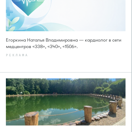
Егоркина Наталья Владимировна — кардиолог в сети
медцентров «338», «340», «1506».
РЕКЛАМА