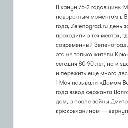
В канун 76-й годовщины М
поворотным моментом в Ве
года, Zelenograd.ru день 
проходили в тех местах, г
современный Зеленоград.
это не только жители Крю
сегодня 80-90 лет, но и з
и пережить еще много де
1 Мая называли «Домом Во
года взвод сержанта Волг
дом, а после войны Дмит
крюковчанином — вернулс