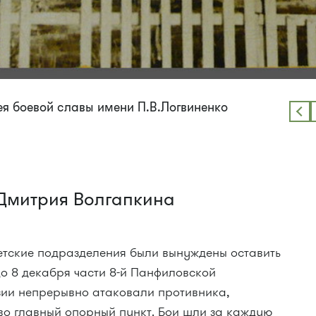
зея боевой славы имени П.В.Логвиненко
 Дмитрия Волгапкина
ветские подразделения были вынуждены оставить
о 8 декабря части 8-й Панфиловской
зии непрерывно атаковали противника,
во главный опорный пункт. Бои шли за каждую