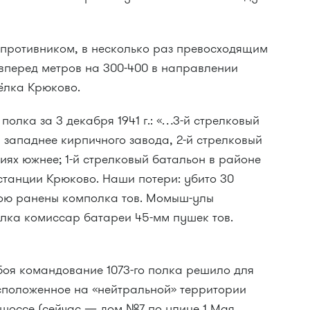
с противником, в несколько раз превосходящим
 вперед метров на 300-400 в направлении
ёлка Крюково.
полка за 3 декабря 1941 г.: «…3-й стрелковый
 западнее кирпичного завода, 2-й стрелковый
ях южнее; 1-й стрелковый батальон в районе
станции Крюково. Наши потери: убито 30
 бою ранены комполка тов. Момыш-улы
лка комиссар батареи 45-мм пушек тов.
боя командование 1073-го полка решило для
асположенное на «нейтральной» территории
 шоссе (сейчас — дом №7 по улице 1 Мая,