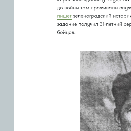
до войны там проживали служ
пишет
зеленоградский историк
задание получил 31-летний се
бойцов.