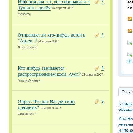
Инф-ция для тех, кого направили в
ал
7
Тушино с дитём
на
24 апреля 2007
maria nov
Отправлял ли кто-нибудь детей в
2
"Артек"?
24 апреля 2007
Люся Носова
фо
Кто-нибудь занимается
3
распространением косм. Avon?
23 апреля 2007
Мария Лукиных
Попул
Опрос. Что для Вас детский
3
К боль
праздник?
19 апреля 2007
обещаю
Филеас Фогг
Ипотек
житель
и что 