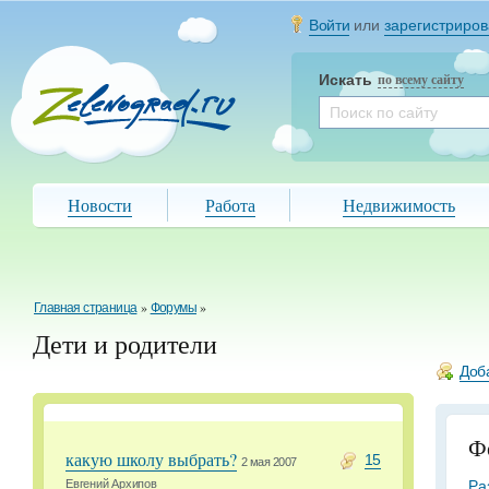
Войти
или
зарегистриров
Искать
по всему сайту
Новости
Работа
Недвижимость
Главная страница
»
Форумы
»
Дети и родители
Доб
Ф
какую школу выбрать?
15
2 мая 2007
Ра
Евгений Архипов