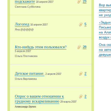
подскажите
23
18 апреля 2007
Вор вы
Светлана Субботина
кварти
не ухо
«Задыха
Логопед
5
16 апреля 2007
Письмо
Яна @@@@@
на Ала
воздух
Она ск
Кто-нибудь этим пользовался?
28
на авт
5 апреля 2007
девушк
Ольга Плотникова
Детское питание.
2
2 апреля 2007
Ольга Варламова
Опрос о вашем отношении к
2
грудному вскармливанию
29 марта 2007
Александр Эрлих