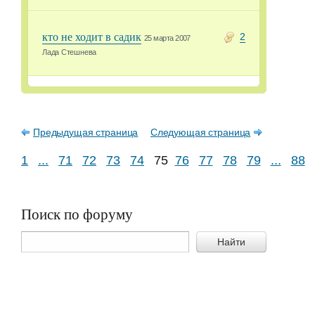
кто не ходит в садик
2
25 марта 2007
Лада Стешнева
Предыдущая страница
Следующая страница
1
...
71
72
73
74
75
76
77
78
79
...
88
Поиск по форуму
Найти