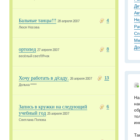
Де
Ав
Не
Бальные танцы!!!
4
28 апреля 2007
Ра
Люся Носова
Сп
Ме
До
ортопед
8
27 апреля 2007
весёлый светЛЯчок
Хочу работать в д/саду.
13
26 апреля 2007
Долька *****
На
на
Запись в кружки на следующий
6
об
учебный год
25 апреля 2007
то
Светлана Попова
ин
Та