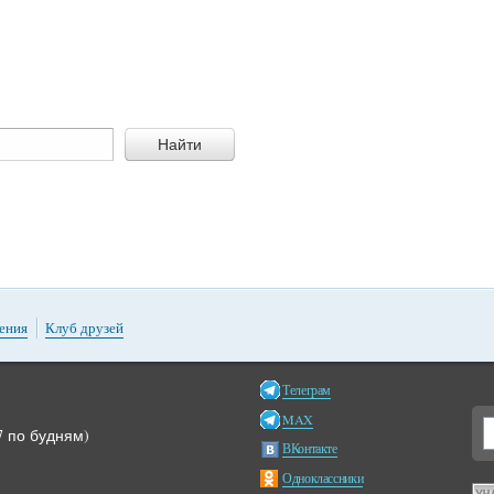
Найти
ения
Клуб друзей
Телеграм
MAX
17 по будням)
ВКонтакте
Одноклассники