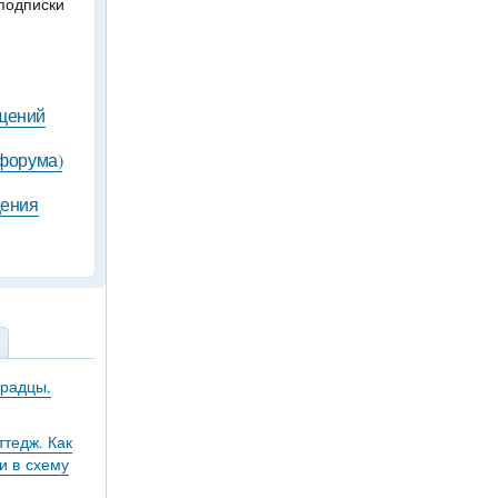
подписки
бщений
 форума)
щения
градцы,
тедж. Как
и в схему