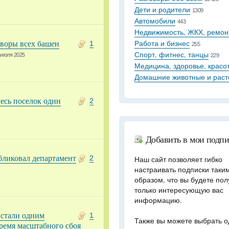
Дети и родители
1309
Автомобили
443
Недвижимость, ЖКХ, ремон
дворы всех башен
Работа и бизнес
1
255
Спорт, фитнес, танцы
 июля 2025
229
Медицина, здоровье, красо
Домашние животные и раст
есь поселок один
2
Добавить в мои подп
бликовал департамент
2
Наш сайт позволяет гибко
настраивать подписки таки
образом, что вы будете пол
только интересующую вас
информацию.
 стали одним
1
Также вы можете выбрать о
ремя масштабного сбоя