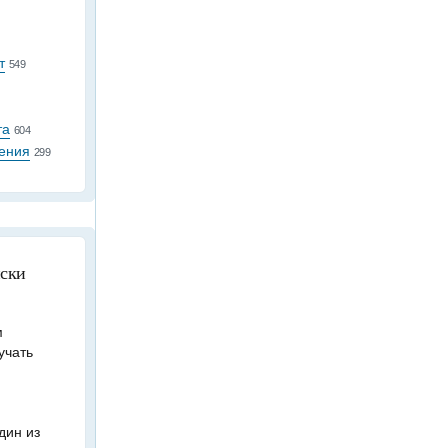
т
549
та
604
ения
299
иски
м
учать
дин из