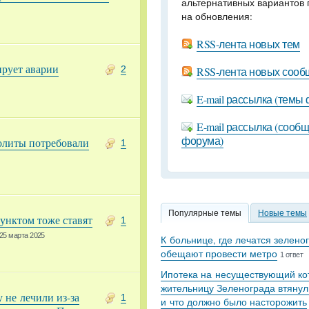
альтернативных вариантов 
на обновления:
RSS-лента новых тем
ирует аварии
2
RSS-лента новых соо
E-mail рассылка (темы
E-mail рассылка (сооб
форума)
олиты потребовали
1
Популярные темы
Новые темы
унктом тоже ставят
1
25 марта 2025
К больнице, где лечатся зелено
обещают провести метро
1 ответ
Ипотека на несуществующий кот
жительницу Зеленограда втянул
не лечили из-за
1
и что должно было насторожить