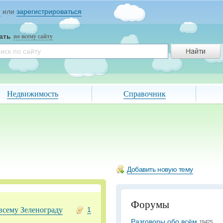
и
или
зарегистрироваться
ать
по всему сайту
Недвижимость
Справочник
Добавить новую тему
Форумы
всему Зеленограду
1
Разговоры обо всём
19425