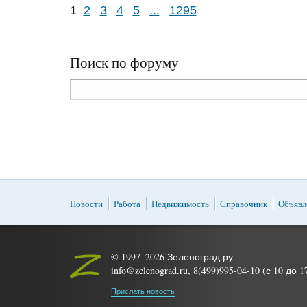
1
2
3
4
5
...
1295
Поиск по форуму
Новости
Работа
Недвижимость
Справочник
Объявл
© 1997–2026 Зеленоград.ру
info@zelenograd.ru, 8(499)995-04-10 (с 10 до 
Прислать новость