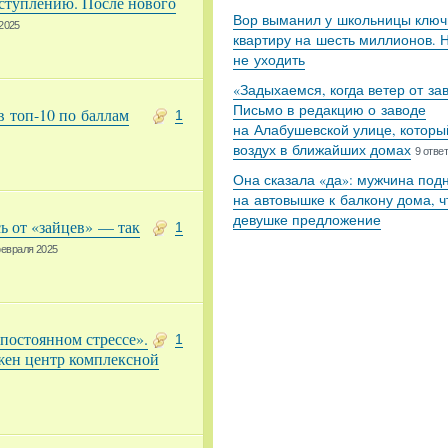
ступлению. После нового
Вор выманил у школьницы ключ
2025
квартиру на шесть миллионов. 
не уходить
«Задыхаемся, когда ветер от за
Письмо в редакцию о заводе
 топ-10 по баллам
1
на Алабушевской улице, которы
воздух в ближайших домах
9 отве
Она сказала «да»: мужчина под
на автовышке к балкону дома, ч
девушке предложение
ь от «зайцев» — так
1
евраля 2025
постоянном стрессе».
1
жен центр комплексной