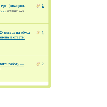
 сертификацию.
1
порт
30 января 2025
5 января на обход
1
айона и ответы
овить работу —
2
5