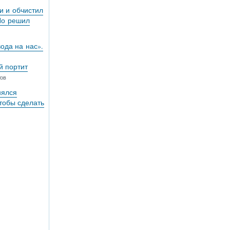
и и обчистил
Но решил
вода на нас».
й портит
тов
нялся
тобы сделать