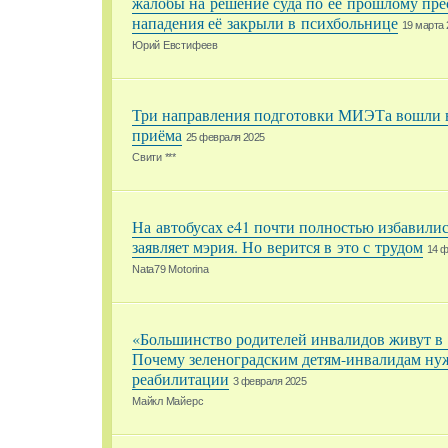
жалобы на решение суда по её прошлому пре
нападения её закрыли в психбольнице
19 марта 
Юрий Евстифеев
Три направления подготовки МИЭТа вошли в
приёма
25 февраля 2025
Свити ***
На автобусах e41 почти полностью избавилис
заявляет мэрия. Но верится в это с трудом
14 ф
Nata79 Motorina
«Большинство родителей инвалидов живут в 
Почему зеленоградским детям-инвалидам ну
реабилитации
3 февраля 2025
Майкл Майерс