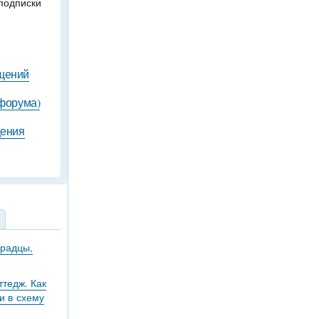
подписки
бщений
 форума)
щения
градцы,
тедж. Как
и в схему