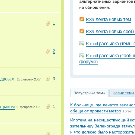
альтернативных вариантов 
на обновления:
RSS-лента новых тем
1
RSS-лента новых соо
E-mail рассылка (темы
2
E-mail рассылка (сооб
форума)
ндрозам.
3
15 февраля 2007
Популярные темы
Новые темы
К больнице, где лечатся зелено
х раком
1
15 февраля 2007
обещают провести метро
1 ответ
Ипотека на несуществующий кот
жительницу Зеленограда втянул
и что должно было насторожить
1