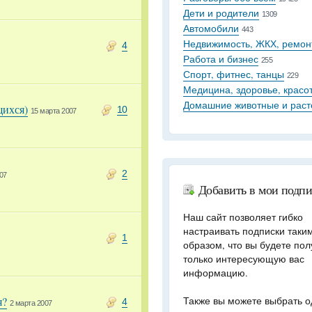
Дети и родители
1309
Автомобили
443
Недвижимость, ЖКХ, ремон
4
Работа и бизнес
255
Спорт, фитнес, танцы
229
Медицина, здоровье, красо
Домашние животные и раст
щихся)
10
15 марта 2007
2
07
Добавить в мои подп
Наш сайт позволяет гибко
настраивать подписки таки
1
образом, что вы будете пол
только интересующую вас
информацию.
я?
Также вы можете выбрать о
4
2 марта 2007