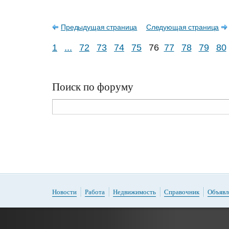
Предыдущая страница
Следующая страница
1
...
72
73
74
75
76
77
78
79
80
Поиск по форуму
Новости
Работа
Недвижимость
Справочник
Объявл