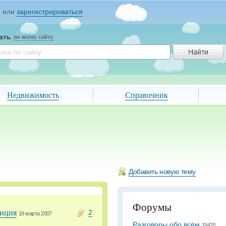
и
или
зарегистрироваться
ать
по всему сайту
Недвижимость
Справочник
Добавить новую тему
Форумы
лиция
2
19 марта 2007
Разговоры обо всём
19425