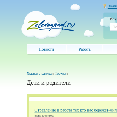
Войт
Иск
Новости
Работа
Главная страница
»
Форумы
»
Дети и родители
Отравление и работа тех кто нас бережет-ми
Elena Smirnova