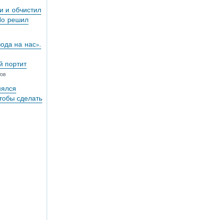
и и обчистил
Но решил
вода на нас».
й портит
тов
нялся
тобы сделать