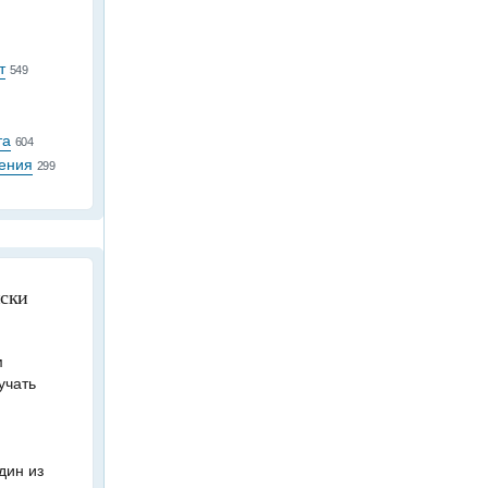
т
549
та
604
ения
299
иски
м
учать
дин из