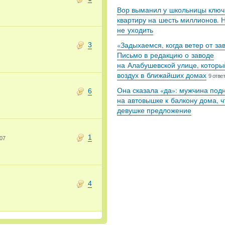
Вор выманил у школьницы ключ
квартиру на шесть миллионов. 
не уходить
«Задыхаемся, когда ветер от за
3
Письмо в редакцию о заводе
на Алабушевской улице, которы
воздух в ближайших домах
9 отве
Она сказала «да»: мужчина под
6
на автовышке к балкону дома, ч
девушке предложение
1
07
4