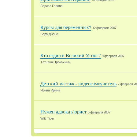
Лариса Голова
Курсы для беременных?
12 февраля 2007
Вера Джонс
Кто ездил в Великий Устюг?
9 февраля 2007
Татьяна Прокахина
Детский массаж - видеосамоучитель
7 февраля 20
Ирина Ирина
Нужен адвокат/юрист
5 февраля 2007
Wild Tiger