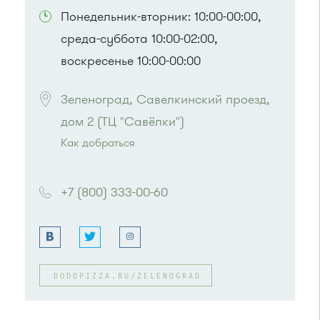
Понедельник-вторник: 10:00-00:00,
среда-суббота 10:00-02:00,
воскресенье 10:00-00:00
Зеленоград, Савелкинский проезд, 
дом 2 (ТЦ "Савёлки")
Как добраться
Проезд до остановки
"Парк Победы"
:
Автобусы № 2, 3, 9, 11, 19, 31, 32.
+7 (800) 333-00-60
Маршрутка № 409м, 419м
или до остановки
"Товары для дома"
:
Автобусы № 1, 3, 8, 11, 19, 29, 32, 400, 400э.
Маршрутка № 408м, 419м, 476м
DODOPIZZA.RU/ZELENOGRAD