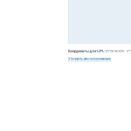
Координаты для GPS:
55°58'38.95N 37°
Уточнить местоположение