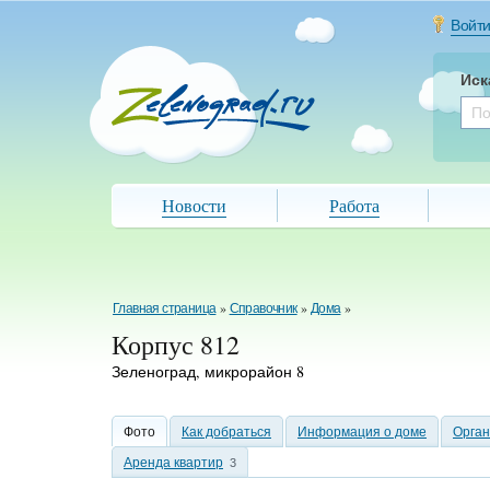
Войт
Иск
Новости
Работа
Главная страница
»
Справочник
»
Дома
»
Корпус 812
Зеленоград, микрорайон 8
Фото
Как добраться
Информация о доме
Орга
Аренда квартир
3