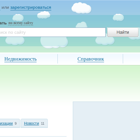
и
или
зарегистрироваться
ать
по всему сайту
Недвижимость
Справочник
низации
Новости
9
11