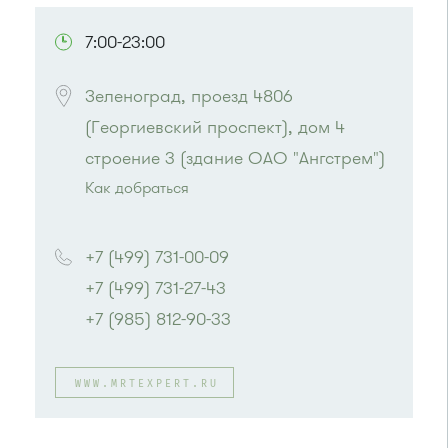
7:00-23:00
Зеленоград, проезд 4806 
(Георгиевский проспект), дом 4 
строение 3 (здание ОАО "Ангстрем")
Как добраться
Проезд до остановки
"МИЭТ"
:
Автобусы № 2, 3, 8, 11, 19, 29, 32.
+7 (499) 731-00-09
Маршрутка № 408м, 419м
+7 (499) 731-27-43
или до остановки
"Южная промзона"
:
Автобус 31
+7 (985) 812-90-33
WWW.MRTEXPERT.RU