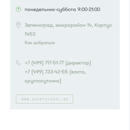
понедельник-суббота 9:00-21:00
Зеленоград, микрорайон 14, Корпус 
1453
Как добраться
Проезд до остановки
"Школа искусств"
:
Автобусы № 14, 17, 18, 19, 20, 400к.
+7 (499) 717-51-77 (директор)
Маршрутка № 164, 417м, 419м, 476м, 479м
+7 (499) 733-42-55 (вахта, 
или до остановки
"Центр занятости
населения"
:
круглосуточно)
Автобусы № 5, 14, 19, 22, 400к.
Маршрутка № 419м, 460м, 476м, 707м
WWW.DGARTSCHOOL.RU