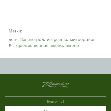
Метки:
дети,
Зеленоград,
искусство,
микрорайон
14,
художественная школа,
школы