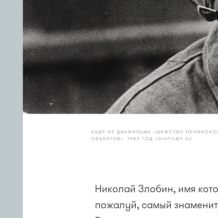
КАДР ИЗ ДИАФИЛЬМА «ШЕФСТВО ЛЕНИНСК
ОБЪЕКТОВ». 1983 ГОД /DIAFILMY.SU
Николай Злобин, имя кот
пожалуй, самый знаменит