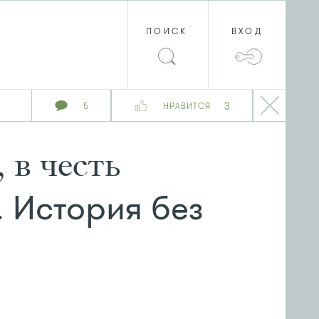
ПОИСК
ВХОД
3
5
НРАВИТСЯ
 в честь
История без
.