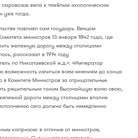
я паровозов вела к тяжёлым экологическим
 уже тогда.
льстве повлиял сам государь. Венцом
омитета министров 13 января 1842 года, где
роить железную дорогу между столицами
лось, рассказал в 1914 году
ель по Николаевской ж.д.»: «Император
ю возможность излиться всем мнениям до конца
о в Комитете Министров за отрицательные
вить решительным тоном Высочайшую волю свою,
 железной дороги между столицами вполне
 исполнению сего должно быть немедленно
ным капризом: в отличие от министров,