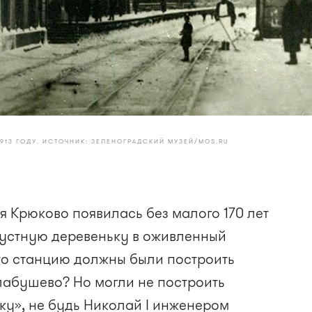
913 ГОДУ. ИСТОЧНИК: ЗЕЛЕНОГРАДСКИЙ МУЗЕЙ/MOS.RU
 Крюково появилась без малого 170 лет
лустную деревеньку в оживленный
 что станцию должны были построить
лабушево? Но могли не построить
нку», не будь Николай I инженером