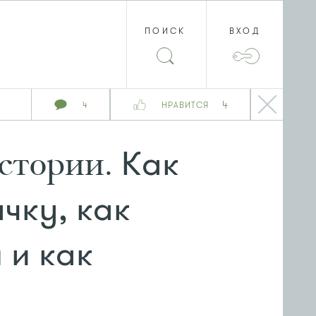
ПОИСК
ВХОД
4
4
НРАВИТСЯ
Как
стории.
чку, как
 и как