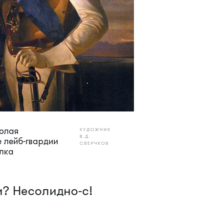
колая
ХУДОЖНИК
В.Д.
е лейб-гвардии
СВЕРЧКОВ
лка
? Несолидно-с!