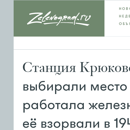
НОВ
НЕД
ОБЪ
Станция Крюково
выбирали место 
работала желез
её взорвали в 19