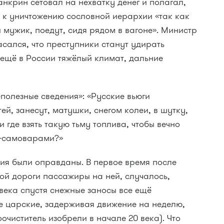
нкрин сетовал на нехватку денег и полагал,
т к уничтожению сословной иерархии «так как
и мужик, поедут, сидя рядом в вагоне». Министр
сался, что преступники станут удирать
А ещё в России тяжёлый климат, дальние
полезные сведения»: «Русские вьюги
ей, занесут, матушки, снегом колеи, в шутку,
 где взять такую тьму топлива, чтобы вечно
и-самоварами?»
ния были оправданы. В первое время после
ой дороги пассажиры на ней, случалось,
века спустя снежные заносы все ещё
 царские, задерживая движение на неделю,
очиститель изобрели в начале 20 века). Что