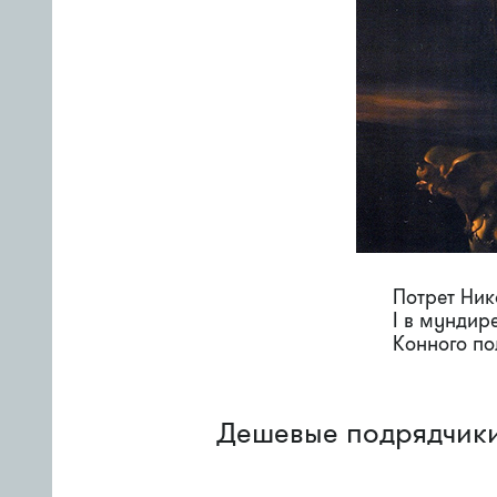
Потрет Ни
I в мундир
Конного по
Дешевые подрядчики