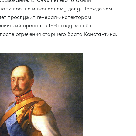
разование. С юных лет его готовили
чали военно-инженерному делу. Прежде чем
 лет прослужил генерал-инспектором
ссийский престол в 1825 году взошёл
после отречения старшего брата Константина.