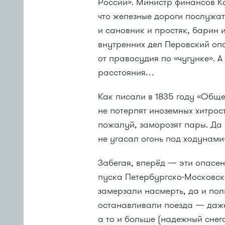
России». Министр финансов Ка
что железные дороги послужа
и сановник и простяк, барин 
внутренних дел Перовский опа
от правосудия по «чугунке». 
расстояния…
Как писали в 1835 году «Обще
не потерпят иноземных хитрост
пожалуй, заморозят пары. Да и
не угасал огонь под ходунам
Забегая, вперёд — эти опасе
пуска Петербургско-Московск
замерзали насмерть, да и пол
останавливали поезда — даже
а то и больше (надежный снего