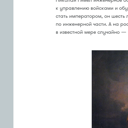
Николай I имел инженерное об
к управлению войсками и обу
стать императором, он шесть
по инженерной части. А на ро
в известной мере случайно — 