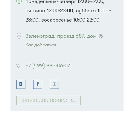
понедельник-четверг 12:00-22:00,
пятница 12:00-23:00, суббота 10:00-
23:00, воскресенье 10:00-22:00
Зеленоград, проезд 687, дом 15
Как добраться
Проезд до остановки
"Ледовый дворец"
:
Автобусы № 28, 32, 400.
+7 (499) 995-06-07
или до остановки
"Корпус 1649"
:
Автобус № 22.
COSMOS.ZELENOGRAD.RU