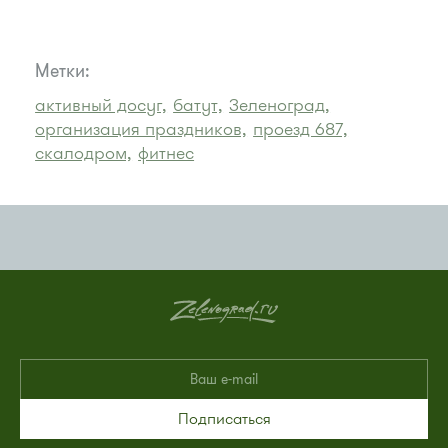
Метки:
активный досуг,
батут,
Зеленоград,
организация праздников,
проезд 687,
скалодром,
фитнес
Подписаться