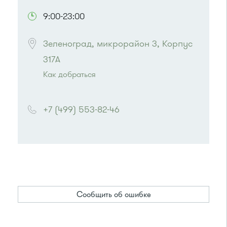
9:00-23:00
Зеленоград, микрорайон 3, Корпус 
317А
Как добраться
Проезд до остановки
"Дом быта"
:
Автобусы № 3, 9, 11, 19, 31, 32.
+7 (499) 553-82-46
Маршрутка № 409м, 419м, 476м
или до остановки
"Магазин "Океан""
:
Автобусы № 1, 3, 8, 11, 19, 29, 32.
Маршрутка № 408м, 419м, 476м
Сообщить об ошибке