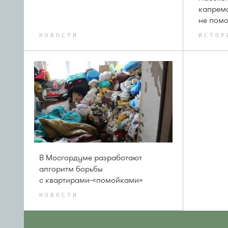
капремо
не помо
НОВОСТИ
ИСТОР
В Мосгордуме разработают
алгоритм борьбы
с квартирами-«помойками»
НОВОСТИ