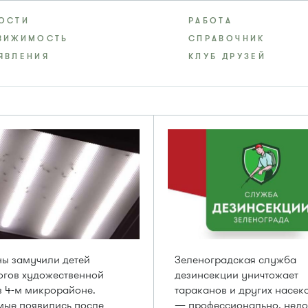
ОСТИ
РАБОТА
ВИЖИМОСТЬ
СПРАВОЧНИК
ЯВЛЕНИЯ
КЛУБ ДРУЗЕЙ
ы замучили детей
Зеленоградская служба
огов художественной
дезинсекции уничтожает
 4-м микрорайоне.
тараканов и других насек
мые появились после
— профессионально, недо