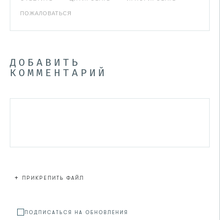
ПОЖАЛОВАТЬСЯ
ДОБАВИТЬ
КОММЕНТАРИЙ
+
ПРИКРЕПИТЬ ФАЙЛ
Файл не
ПОДПИСАТЬСЯ НА ОБНОВЛЕНИЯ