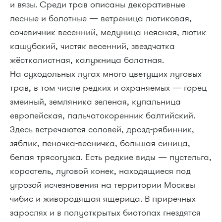
и вязы. Среди трав описаны декоративные
лесные и болотные — ветреница лютиковая,
сочевичник весенний, медуница неясная, лютик
кашубский, чистяк весенний, звездчатка
жёстколистная, калужница болотная.
На суходольных лугах много цветущих луговых
трав, в том числе редких и охраняемых — горец
змеиный, земляника зеленая, купальница
европейская, пальчатокоренник балтийский.
Здесь встречаются соловей, дрозд-рябинник,
зяблик, пеночка-весничка, большая синица,
белая трясогузка. Есть редкие виды — пустельга,
коростель, луговой конек, находящиеся под
угрозой исчезновения на территории Москвы
чибис и живородящая ящерица. В приречных
зарослях и в полуоткрытых биотопах гнездятся