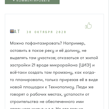
+
КОММЕНТИРОВАТЬ
A T
30 ОКТЯБРЯ 2020
Можно пофантазировать? Например,
оставить в покое реку и её долину, не
выделять там участков; отказаться от жилой
застройки 21 вроде микрорайона (ЦИЭ) и
всё-таки создать там промзону, как когда-
то планировали, только прирезав её в виде
новой площадки к Технополису. Люди же
говорят о рабочих местах, усталости от
строительства не обеспеченного ими
спального жилья и т.д. Но это только