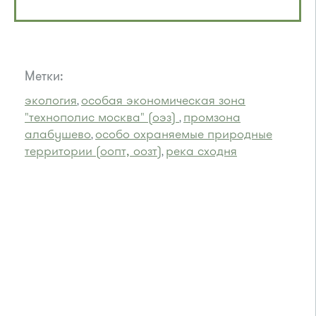
Метки:
экология
особая экономическая зона
,
"технополис москва" (оэз)
промзона
,
алабушево
особо охраняемые природные
,
территории (оопт, оозт)
река сходня
,