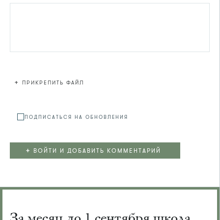
+
ПРИКРЕПИТЬ ФАЙЛ
Файл не
ПОДПИСАТЬСЯ НА ОБНОВЛЕНИЯ
+
ВОЙТИ И ДОБАВИТЬ КОММЕНТАРИЙ
За месяц до 1 сентября школа