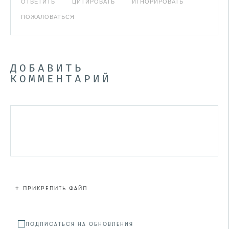
ОТВЕТИТЬ
ЦИТИРОВАТЬ
ИГНОРИРОВАТЬ
ПОЖАЛОВАТЬСЯ
ДОБАВИТЬ
КОММЕНТАРИЙ
+
ПРИКРЕПИТЬ ФАЙЛ
Файл не
ПОДПИСАТЬСЯ НА ОБНОВЛЕНИЯ