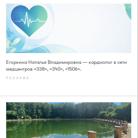
Егоркина Наталья Владимировна — кардиолог в сети
медцентров «338», «340», «1506».
РЕКЛАМА