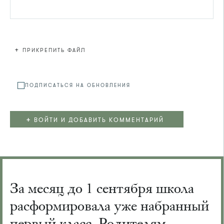
+
ПРИКРЕПИТЬ ФАЙЛ
Файл не
ПОДПИСАТЬСЯ НА ОБНОВЛЕНИЯ
+
ВОЙТИ И ДОБАВИТЬ КОММЕНТАРИЙ
За месяц до 1 сентября школа
расформировала уже набранный
первый класс. Родителям