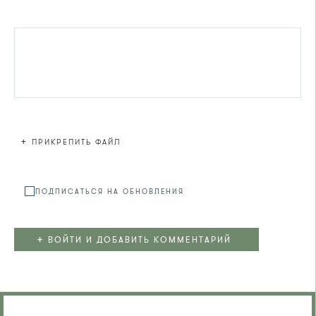
+
ПРИКРЕПИТЬ ФАЙЛ
Файл не
ПОДПИСАТЬСЯ НА ОБНОВЛЕНИЯ
+
ВОЙТИ И ДОБАВИТЬ КОММЕНТАРИЙ