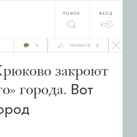
ПОИСК
ВХОД
0
8
НРАВИТСЯ
Крюково закроют
Вот
о» города.
город