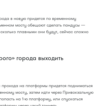
орода в новую придется по временному
еменном мосту обещают сделать пандусы —
асколько плавными они будут, сейчас сложно
рого» города выходить
я прохода на платформы придется подниматься
енному мосту, затем идти через Привокзальную
попасть на 1-ю платформу, или спускаться
латформы через узкий тоннель.