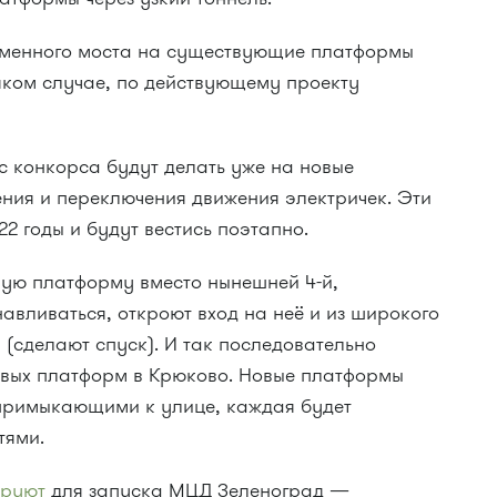
еменного моста на существующие платформы
яком случае, по действующему проекту
с конкорса будут делать уже на новые
ения и переключения движения электричек. Эти
2 годы и будут вестись поэтапно.
вую платформу вместо нынешней 4-й,
навливаться, откроют вход на неё и из широкого
 (сделают спуск). И так последовательно
новых платформ в Крюково. Новые платформы
е примыкающими к улице, каждая будет
тями.
ируют
для запуска МЦД Зеленоград —