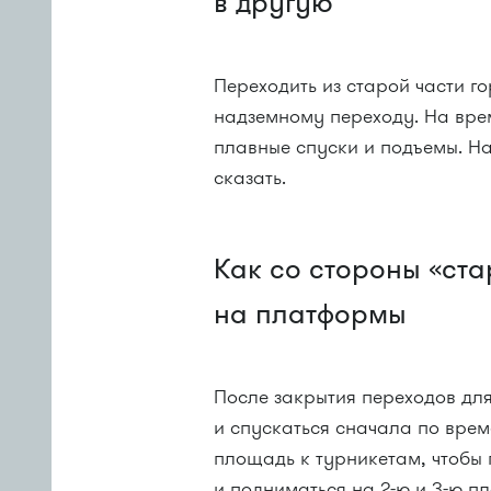
в другую
Переходить из старой части г
надземному переходу. На вр
плавные спуски и подъемы. Н
сказать.
Как со стороны «ста
на платформы
После закрытия переходов дл
и спускаться сначала по врем
площадь к турникетам, чтобы 
и подниматься на 2-ю и 3-ю п