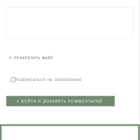
+
ПРИКРЕПИТЬ ФАЙЛ
Файл не
ПОДПИСАТЬСЯ НА ОБНОВЛЕНИЯ
+
ВОЙТИ И ДОБАВИТЬ КОММЕНТАРИЙ