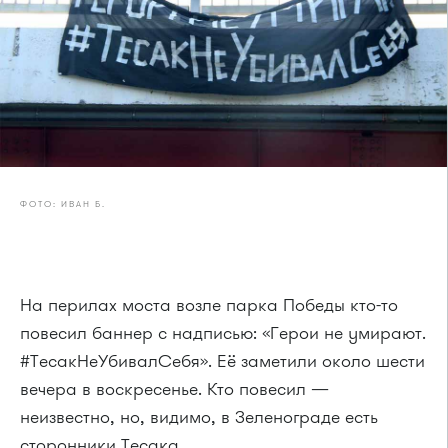
ФОТО: ИВАН Б.
На перилах моста возле парка Победы кто-то
повесил баннер с надписью: «Герои не умирают.
#ТесакНеУбивалСебя». Её заметили около шести
вечера в воскресенье. Кто повесил —
неизвестно, но, видимо, в Зеленограде есть
сторонники Тесака.