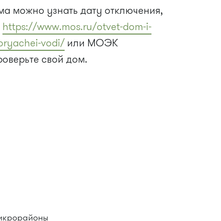
ма можно узнать дату отключения,
и
https://www.mos.ru/otvet-dom-i-
oryachei-vodi/
или МОЭК
оверьте свой дом.
3 микрорайоны