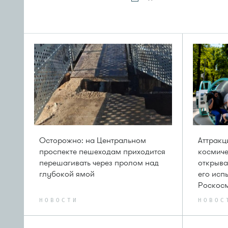
Осторожно: на Центральном
Аттрак
проспекте пешеходам приходится
космиче
перешагивать через пролом над
открыва
глубокой ямой
его исп
Роскос
НОВОСТИ
НОВОС