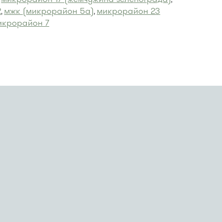
2
мжк (микрорайон 5а)
микрорайон 23
,
,
икрорайон 7