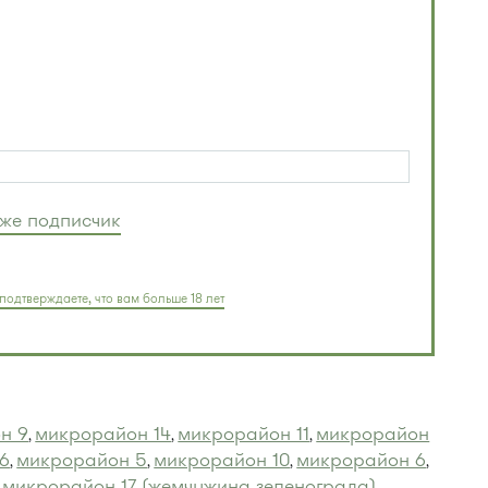
уже подписчик
подтверждаете, что вам больше 18 лет
н 9
микрорайон 14
микрорайон 11
микрорайон
,
,
,
6
микрорайон 5
микрорайон 10
микрорайон 6
,
,
,
,
микрорайон 17 (жемчужина зеленограда)
,
,