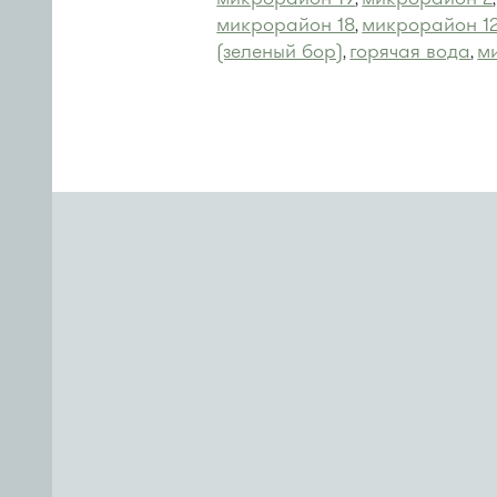
микрорайон 18
микрорайон 1
,
(зеленый бор)
горячая вода
м
,
,