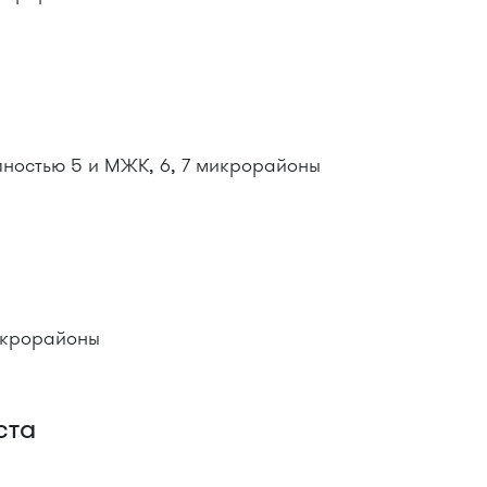
олностью 5 и МЖК, 6, 7 микрорайоны
а
микрорайоны
ста