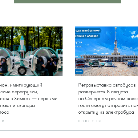
цион, имитирующий
Ретровыставка автобусов
ские перегрузки,
развернется 8 августа
ется в Химках — первыми
на Северном речном вокз
ытают инженеры
гости смогут отправить п
моса
открытку из электробуса
ТИ
НОВОСТИ