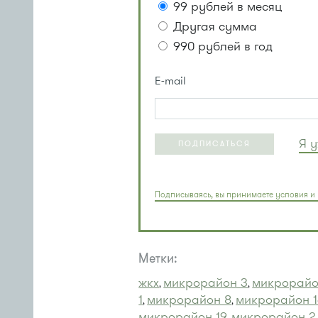
99 рублей в месяц
Другая сумма
990 рублей в год
E-mail
Я 
ПОДПИСАТЬСЯ
Подписываясь, вы принимаете условия и 
Метки:
жкх
микрорайон 3
микрорайо
,
,
1
микрорайон 8
микрорайон 1
,
,
микрорайон 19
микрорайон 2
,