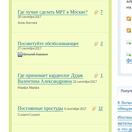
ал
на
Где лучше сделать МРТ в Москве?
7
29 сентября 2017
Анна Агатова
Посоветуйте обезболивающее
2
27 сентября 2017
Виталий Коровин
фо
Где принимает кардиолог Дудак
1
Валентина Александровна
22 сентября 2017
Марфа Марфа
Попул
К боль
Постоянные простуды
обещаю
12
6 сентября 2017
Cunami Cunami
Ипотек
житель
и что 