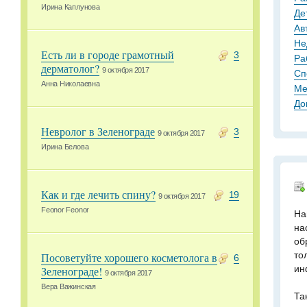
Ирина Каплунова
Де
Ав
Не
Есть ли в городе грамотный
3
Ра
дерматолог?
9 октября 2017
Сп
Анна Николаевна
Ме
До
Невролог в Зеленограде
3
9 октября 2017
Ирина Белова
Как и где лечить спину?
19
9 октября 2017
Feonor Feonor
На
на
об
то
Посоветуйте хорошего косметолога в
6
ин
Зеленограде!
9 октября 2017
Вера Важинская
Та