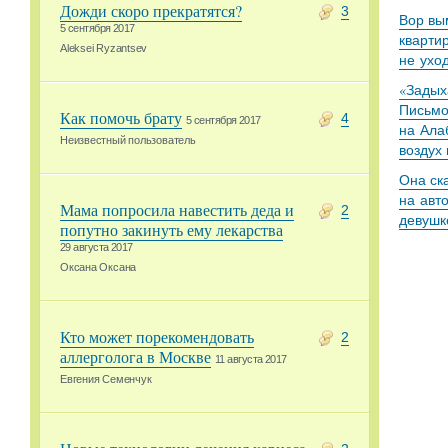
Дожди скоро прекратятся?
3
Вор вы
5 сентября 2017
кварти
Aleksei Ryzantsev
не ухо
«Задыха
Письмо
Как помочь брату
4
5 сентября 2017
на Ала
Неизвестный пользователь
воздух
Она ск
на авт
Мама попросила навестить деда и
2
девушк
попутно закинуть ему лекарства
29 августа 2017
Оксана Оксана
Кто может порекомендовать
2
аллерголога в Москве
11 августа 2017
Евгения Семенчук