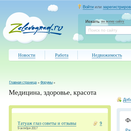
Войти
или
зарегистриров
Искать
по всему сайту
Новости
Работа
Недвижимость
Главная страница
»
Форумы
»
Медицина, здоровье, красота
Доб
Ф
Татуаж глаз советы и отзывы
9
9 октября 2017
Ра