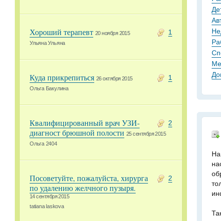
Де
Ав
Не
Хороший терапевт
1
20 ноября 2015
Ра
Ульяна Ульяна
Сп
Ме
До
Куда прикрепиться
1
26 октября 2015
Ольга Бакулина
Квалифицированный врач УЗИ-
2
диагност брюшной полости
25 сентября 2015
Ольга 2404
На
на
об
Посоветуйте, пожалуйста, хирурга
2
то
по удалению желчного пузыря.
ин
14 сентября 2015
tatiana laskova
Та