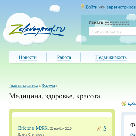
Войти
или
зарегистриров
Искать
по всему сайту
Новости
Работа
Недвижимость
Главная страница
»
Форумы
»
Медицина, здоровье, красота
Доб
Ф
Effette в МЖК.
3
25 ноября 2015
Ра
Елена Степанова