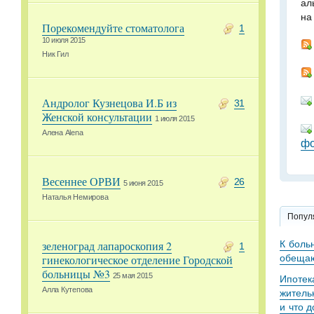
ал
на
Порекомендуйте стоматолога
1
10 июля 2015
Ник Гил
Андролог Кузнецова И.Б из
31
Женской консультации
1 июля 2015
Алена Alena
фо
Весеннее ОРВИ
26
5 июня 2015
Наталья Немирова
Попул
К боль
зеленоград лапароскопия 2
1
обещаю
гинекологическое отделение Городской
больницы №3
25 мая 2015
Ипотек
Алла Кутепова
житель
и что 