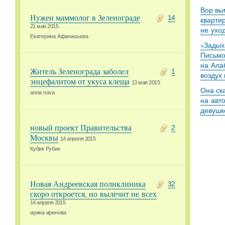
Вор вы
Нужен маммолог в Зеленограде
14
кварти
21 мая 2015
не ухо
Екатерина Афанасьева
«Задыха
Письмо
на Ала
Житель Зеленограда заболел
1
воздух
энцефалитом от укуса клеща
13 мая 2015
Она ск
anna nova
на авт
девушк
новый проект Правительства
2
Москвы
14 апреля 2015
Кубик Рубик
Новая Андреевская поликлиника
32
скоро откроется, но вылечит не всех
14 апреля 2015
ирина иринова