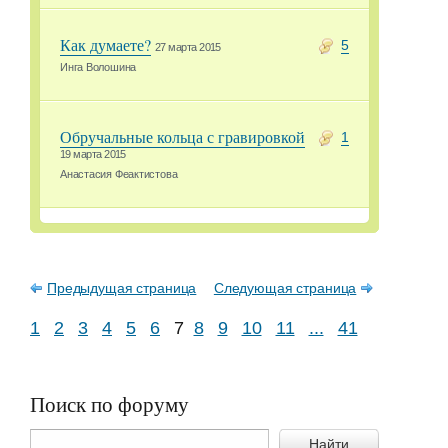
Как думаете?
5
27 марта 2015
Инга Волошина
Обручальные кольца с гравировкой
1
19 марта 2015
Анастасия Феактистова
Предыдущая страница
Следующая страница
1
2
3
4
5
6
7
8
9
10
11
...
41
Поиск по форуму
Найти