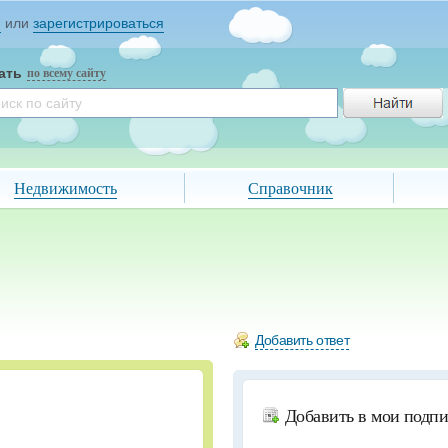
и
или
зарегистрироваться
ать
по всему сайту
Недвижимость
Справочник
Добавить ответ
Добавить в мои подп