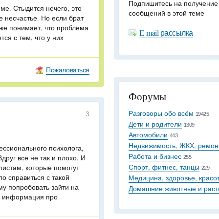
Подпишитесь на получение
ме. Стыдится нечего, это
сообщений в этой теме
е несчастье. Но если брат
уже понимает, что проблема
E-mail рассылка
ся с тем, что у них
Пожаловаться
Форумы
Разговоры обо всём
3
19425
Дети и родители
1309
Автомобили
443
Недвижимость, ЖКХ, ремон
ессионального психолога,
Работа и бизнес
руг все не так и плохо. И
255
Спорт, фитнес, танцы
листам, которые помогут
229
о справиться с такой
Медицина, здоровье, красо
му попробовать зайти на
Домашние животные и раст
ь информация про