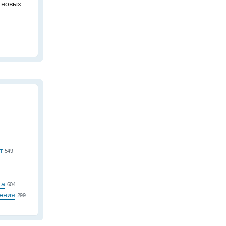
 новых
т
549
та
604
ения
299