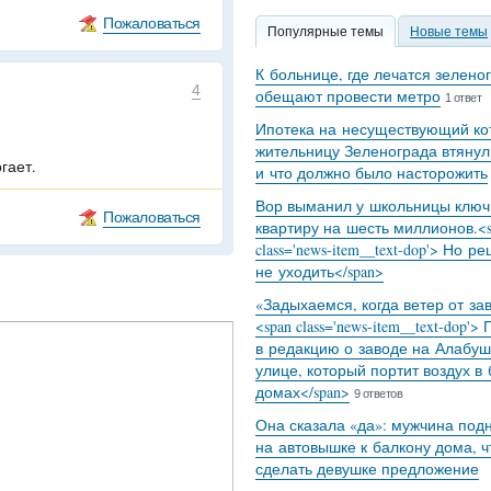
Пожаловаться
Популярные темы
Новые темы
К больнице, где лечатся зелено
4
обещают провести метро
1 ответ
Ипотека на несуществующий кот
жительницу Зеленограда втянул
гает.
и что должно было насторожить
Вор выманил у школьницы ключ
Пожаловаться
квартиру на шесть миллионов.<s
class='news-item__text-dop'> Но р
не уходить</span>
«Задыхаемся, когда ветер от за
<span class='news-item__text-dop'>
в редакцию о заводе на Алабуш
улице, который портит воздух в
домах</span>
9 ответов
Она сказала «да»: мужчина под
на автовышке к балкону дома, 
сделать девушке предложение