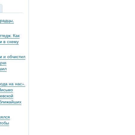
градцы,
тедж. Как
и в схему
и и обчистил
pan
ешил
вода на нас».
 Письмо
евской
 ближайших
нялся
чтобы