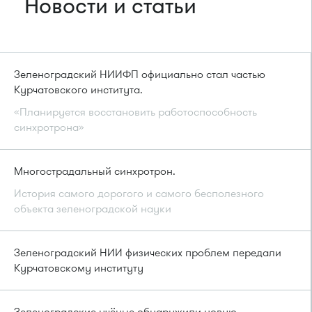
Новости и статьи
Зеленоградский НИИФП официально стал частью
Курчатовского института.
«Планируется восстановить работоспособность
синхротрона»
Многострадальный синхротрон.
История самого дорогого и самого бесполезного
объекта зеленоградской науки
Зеленоградский НИИ физических проблем передали
Курчатовскому институту