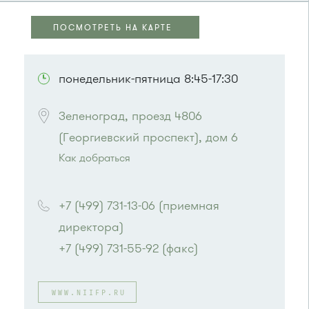
ПОСМОТРЕТЬ НА КАРТЕ
ПОСМОТРЕТЬ НА КАРТЕ
понедельник-пятница 8:45-17:30
Зеленоград, проезд 4806 
(Георгиевский проспект), дом 6
Как добраться
Проезд до остановки
"Южная промзона"
:
автобус 31
+7 (499) 731-13-06 (приемная 
или до остановки
"МИЭТ"
:
директора)
Автобусы № 2, 3, 9, 11, 19, 31, 32.
Маршрутка № 409м, 419м
+7 (499) 731-55-92 (факс)
WWW.NIIFP.RU