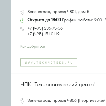
Зеленоград, проезд 4801, дом 5
Открыто до 18:00
График работы: 9:00-1
+7 (495) 236-75-36
+7 (495) 151-01-19
Как добраться
Проезд до остановки
"41-й километр"
:
Автобусы № 8, 9.
WWW.TECHNOTEKS.RU
или до остановки
"Монумент"
:
Автобусы № 45, 312, 377, 440.
Маршрутка № 128, 312, 377
НПК "Технологический центр"
Зеленоград, проезд 4806 (Георгиевский