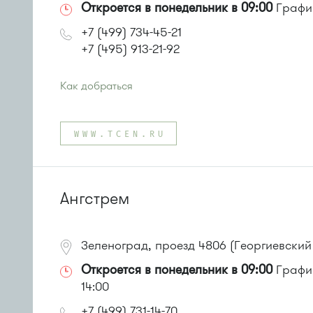
Откроется в понедельник в 09:00
График
+7 (499) 734-45-21
+7 (495) 913-21-92
Как добраться
Проезд до остановки
"МИЭТ"
:
Автобусы № 2, 3, 8, 11, 19, 29, 32.
WWW.TCEN.RU
Маршрутка № 408м, 419м
или до остановки
"Солнечная аллея"
:
Автобус № 2, 3, 9, 11, 19, 31, 32.
Маршрутка № 409м, 419м
Ангстрем
Зеленоград, проезд 4806 (Георгиевский
Откроется в понедельник в 09:00
График
14:00
+7 (499) 731-14-70