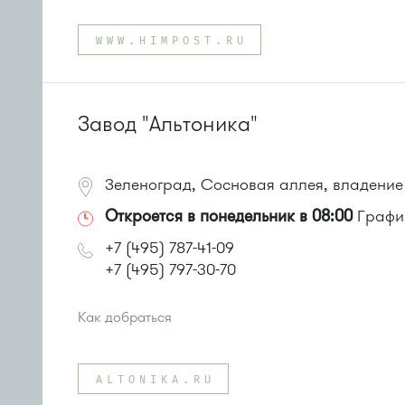
Проезд до остановки
"Автобаза"
:
Автобусы № 3, 7, 13, 30
WWW.HIMPOST.RU
или до остановки
"Западная"
:
Автобусы № 7, 13, 30, 3
Завод "Альтоника"
Зеленоград, Сосновая аллея, владение 
Откроется в понедельник в 08:00
График
+7 (495) 787-41-09
+7 (495) 797-30-70
Как добраться
Проезд до остановки
"Водоканал"
:
Автобусы № 1, 2, 7.
ALTONIKA.RU
Маршрутка № 419м, 720м, 903