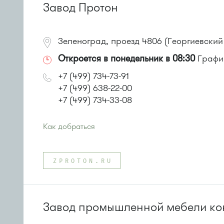
Завод Протон
Зеленоград, проезд 4806 (Георгиевский 
Откроется в понедельник в 08:30
График
+7 (499) 734-73-91
+7 (499) 638-22-00
+7 (499) 734-33-08
Как добраться
Проезд до остановки
"Солнечная аллея"
:
Автобус № 2, 3, 8, 11, 19, 29, 32.
ZPROTON.RU
Маршрутка № 408м, 419м
или до остановки
"МИЭТ"
:
Автобусы № 2, 3, 8, 11, 19, 29, 32.
Маршрутка № 408м, 419м
Завод промышленной мебели ко