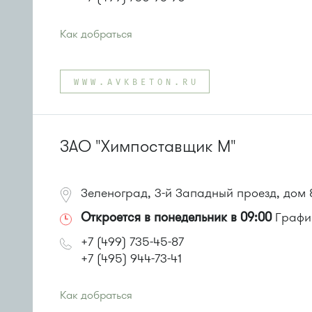
Как добраться
Проезд до остановки
"Кинологический центр"
:
Автобус № 7.
WWW.AVKBETON.RU
Маршрутка № 903
или до остановки
"Автобусный парк"
:
Автобусы № 1, 2.
ЗАО "Химпоставщик М"
Зеленоград, 3-й Западный проезд, дом 
Откроется в понедельник в 09:00
График
+7 (499) 735-45-87
+7 (495) 944-73-41
Как добраться