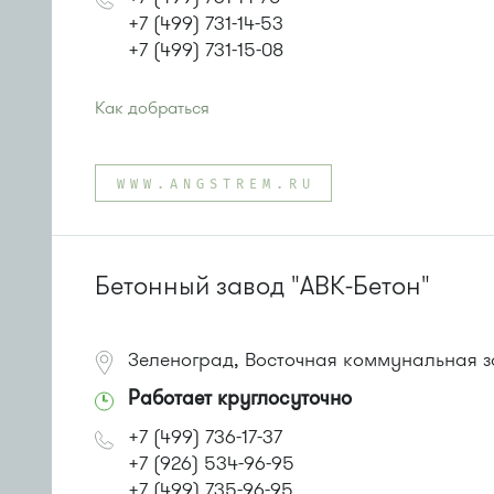
+7 (499) 731-14-53
+7 (499) 731-15-08
Как добраться
Проезд до остановки
"МИЭТ"
:
Автобусы № 2, 3, 9, 11, 19, 31, 32.
WWW.ANGSTREM.RU
Маршрутка № 409м, 419м
или до остановки
"Южная промзона"
:
Автобус 31
Бетонный завод "АВК-Бетон"
Зеленоград, Восточная коммунальная з
Работает круглосуточно
+7 (499) 736-17-37
+7 (926) 534-96-95
+7 (499) 735-96-95