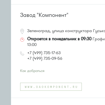
или до остановки
"Фабрика-прачечная"
:
Автобусы № 1, 2, 7.
Маршрутка № 419м, 720м, 903
Завод "Компонент"
Зеленоград, улица конструктора Гусько
Откроется в понедельник в 09:30
График
13:00
+7 (499) 735-17-63
+7 (499) 735-09-56
Как добраться
Проезд до остановки
"Северная"
:
Автобусы № 6*, 11, 15, 23, 32, 400, 400э
WWW.OAOKOMPONENT.RU
или до остановки
"Автокомбинат"
:
Автобусы № 6, 8, 9, 11, 15, 23, 32, 400, 400э