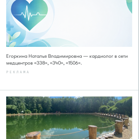
Егоркина Наталья Владимировна — кардиолог в сети
медцентров «338», «340», «1506».
РЕКЛАМА