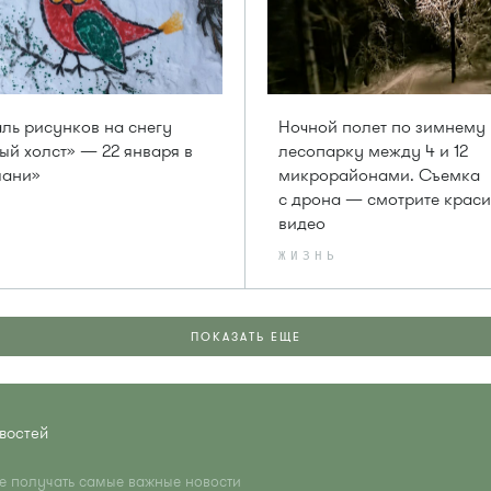
ль рисунков на снегу
Ночной полет по зимнему
й холст» — 22 января в
лесопарку между 4 и 12
лани»
микрорайонами. Съемка
с дрона — смотрите крас
видео
ЖИЗНЬ
ПОКАЗАТЬ ЕЩЕ
востей
те получать самые важные новости