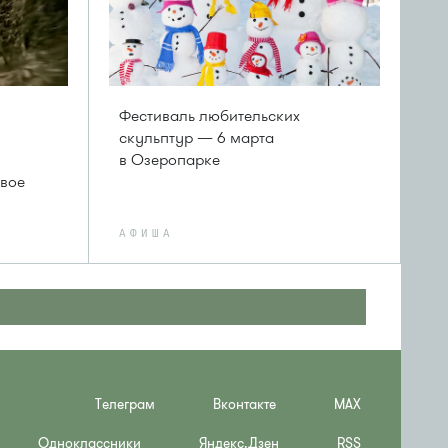
Фестиваль любительских
скульптур — 6 марта
в Озеропарке
ивое
АФИША
Телеграм
Вконтакте
MAX
Одноклассники
Яндекс.Дзен
RSS