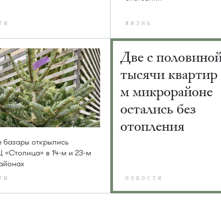
ТИ
ЖИЗНЬ
Две с половино
тысячи квартир 
м микрорайоне
остались без
отопления
 базары открылись
Ц «Столица» в 14-м и 23-м
айонах
ТИ
НОВОСТИ