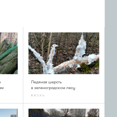
я
Ледяная шерсть
ам
в зеленоградском лесу
ЖИЗНЬ