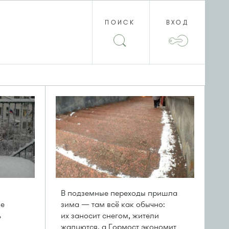
ПОИСК
ВХОД
В подземные переходы пришла
ле
зима — там всё как обычно:
ь
их заносит снегом, жители
жалуются, а Гормост экономит