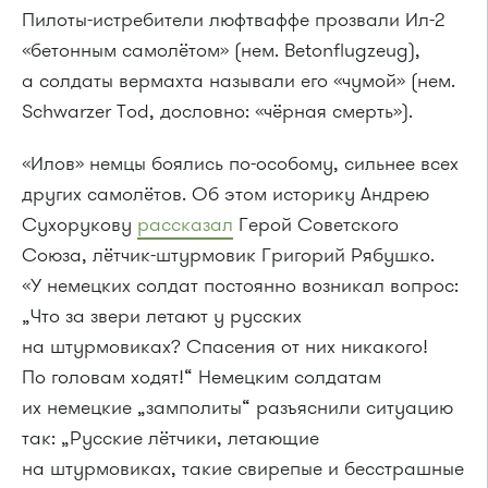
Пилоты-истребители люфтваффе прозвали Ил-2
«бетонным самолётом» (нем. Betonflugzeug),
а солдаты вермахта называли его «чумой» (нем.
Schwarzer Tod, дословно: «чёрная смерть»).
«Илов» немцы боялись по-особому, сильнее всех
других самолётов. Об этом историку Андрею
Сухорукову
рассказал
Герой Советского
Союза, лётчик-штурмовик Григорий Рябушко.
«У немецких солдат постоянно возникал вопрос:
„Что за звери летают у русских
на штурмовиках? Спасения от них никакого!
По головам ходят!“ Немецким солдатам
их немецкие „замполиты“ разъяснили ситуацию
так: „Русские лётчики, летающие
на штурмовиках, такие свирепые и бесстрашные