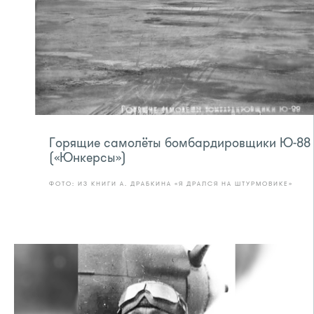
Горящие самолёты бомбардировщики Ю-88
(«Юнкерсы»)
ФОТО: ИЗ КНИГИ А. ДРАБКИНА «Я ДРАЛСЯ НА ШТУРМОВИКЕ»