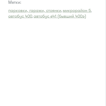
Метки:
парковки, гаражи, стоянки
микрорайон 5
,
,
автобус 400
автобус e41 (бывший 400э)
,