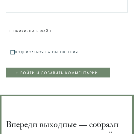
+
ПРИКРЕПИТЬ ФАЙЛ
Файл не
ПОДПИСАТЬСЯ НА ОБНОВЛЕНИЯ
+
ВОЙТИ И ДОБАВИТЬ КОММЕНТАРИЙ
Впереди выходные — собрали