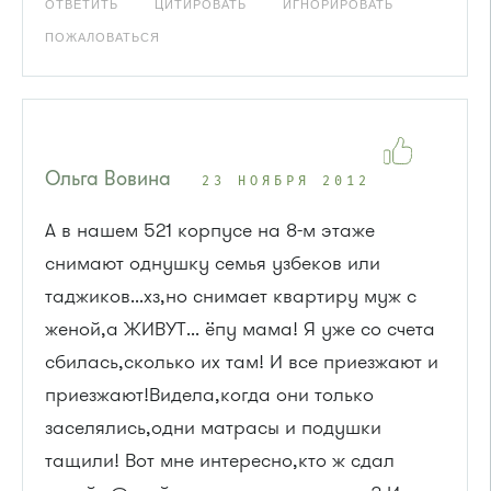
ОТВЕТИТЬ
ЦИТИРОВАТЬ
ИГНОРИРОВАТЬ
ПОЖАЛОВАТЬСЯ
Ольга Вовина
23 НОЯБРЯ 2012
А в нашем 521 корпусе на 8-м этаже
снимают однушку семья узбеков или
таджиков...хз,но снимает квартиру муж с
женой,а ЖИВУТ... ёпу мама! Я уже со счета
сбилась,сколько их там! И все приезжают и
приезжают!Видела,когда они только
заселялись,одни матрасы и подушки
тащили! Вот мне интересно,кто ж сдал