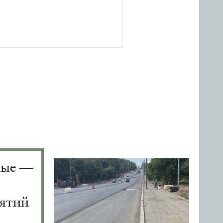
ные —
ятий