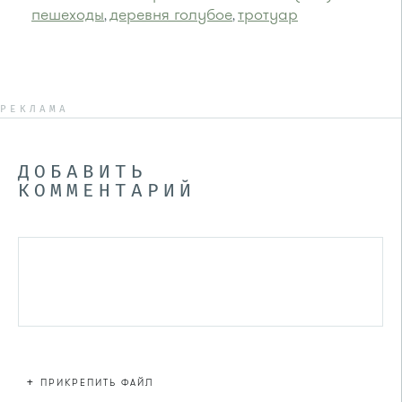
пешеходы
деревня голубое
тротуар
,
,
РЕКЛАМА
ДОБАВИТЬ
КОММЕНТАРИЙ
+
ПРИКРЕПИТЬ ФАЙЛ
Файл не