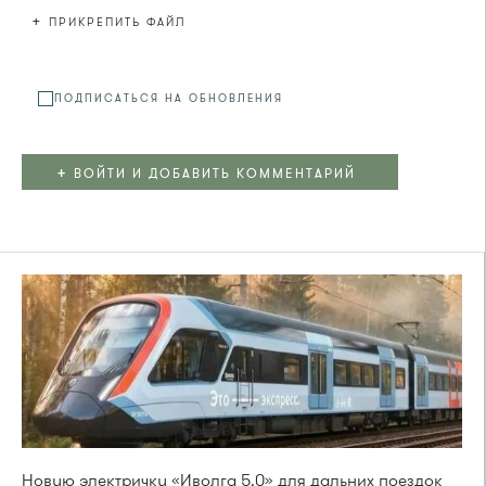
+
ПРИКРЕПИТЬ ФАЙЛ
Файл не
ПОДПИСАТЬСЯ НА ОБНОВЛЕНИЯ
+
ВОЙТИ И ДОБАВИТЬ КОММЕНТАРИЙ
Новую электричку «Иволга 5.0» для дальних поездок