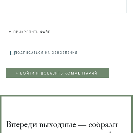
+
ПРИКРЕПИТЬ ФАЙЛ
Файл не
ПОДПИСАТЬСЯ НА ОБНОВЛЕНИЯ
+
ВОЙТИ И ДОБАВИТЬ КОММЕНТАРИЙ
Впереди выходные — собрали