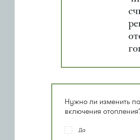
сч
ре
от
го
Нужно ли изменить п
включения отопления
Да