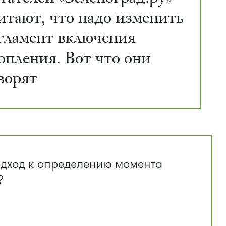
итают, что надо изменить
гламент включения
опления. Вот что они
ворят
одход к определению момента
?