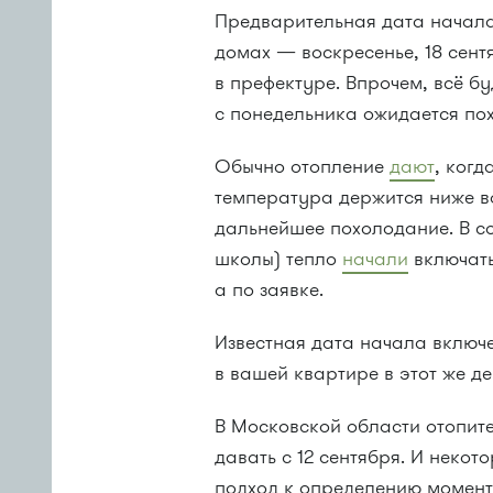
Предварительная дата начала
домах — воскресенье, 18 сент
в префектуре. Впрочем, всё бу
с понедельника ожидается по
Обычно отопление
дают
, когд
температура держится ниже в
дальнейшее похолодание. В с
школы) тепло
начали
включать
а по заявке.
Известная дата начала включе
в вашей квартире в этот же де
В Московской области отопит
давать с 12 сентября. И некот
подход к определению момент