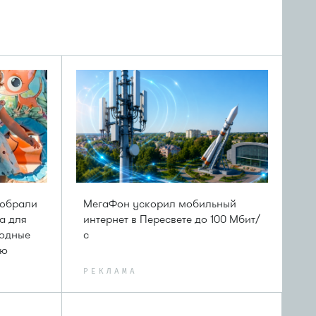
собрали
МегаФон ускорил мобильный
а для
интернет в Пересвете до 100 Мбит/
ходные
с
лю
РЕКЛАМА