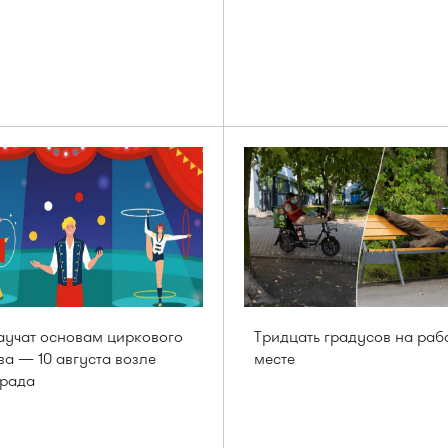
аучат основам циркового
Тридцать градусов на раб
ва — 10 августа возле
месте
града