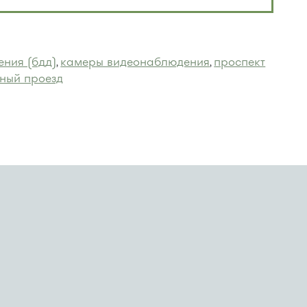
ения (бдд)
камеры видеонаблюдения
проспект
,
,
дный проезд