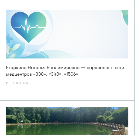
Егоркина Наталья Владимировна — кардиолог в сети
медцентров «338», «340», «1506».
РЕКЛАМА