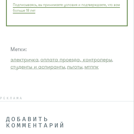
Подписываясь, вы принимаете условия и подтверждаете, что вам
больше 18 лет
Метки:
электричка
оплата проезда, контролеры
,
,
студенты и аспиранты
льготы
мтппк
,
,
РЕКЛАМА
ДОБАВИТЬ
КОММЕНТАРИЙ