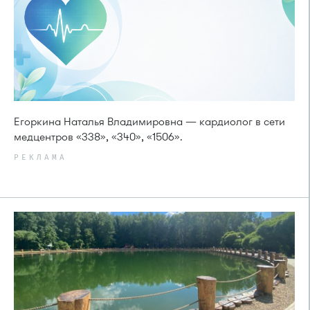
Егоркина Наталья Владимировна — кардиолог в сети
медцентров «338», «340», «1506».
РЕКЛАМА